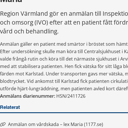
Region Värmland gör en anmälan till Inspektio
och omsorg (IVO) efter att en patient fått fördr
vård och behandling.
Anmälan gäller en patient med smärtor i bröstet som hämt
Efter undersökning skulle man köra till Centralsjukhuset i 
valde frångå rutin och köra till det närmaste sjukhuset i Arvik
med att stabilisera patienten. Hen fick vätska för sitt låga b
färden mot Karlstad. Under transporten gavs mer vätska, me
blodtrycket. Vid ankomst till Karlstad fick patienten cirkulat
utförde hjärt-lungräddning, men patienten avled kort däref
Anmälans diarienummer:
 HSN/2411726
Relaterat
Anmälan om vårdskada – lex Maria (1177.se)
Länk till annan webbplats.