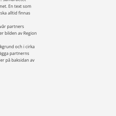
net. En text som 
a alltid finnas 
 vår partners 
er bilden av Region 
grund och i cirka 
lägga partnerns 
ler på baksidan av 