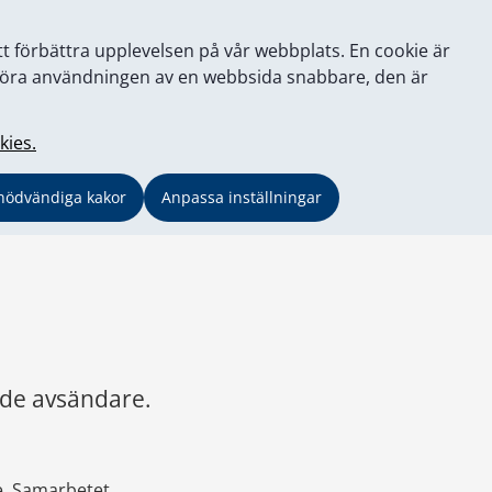
tt förbättra upplevelsen på vår webbplats. En cookie är
tt göra användningen av en webbsida snabbare, den är
kies.
nödvändiga kakor
Anpassa inställningar
nde avsändare.
. Samarbetet 