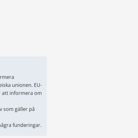
ormera 
eiska unionen. EU-
r att informera om 
 som gäller på 
några funderingar.