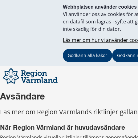
Webbplatsen använder cookies
Vi använder oss av cookies för a
en datafil som lagras i syfte a
inte skadlig för din dator.
Läs mer om hur vi använder coo
Godkänn alla kakor
Godkänn 
Avsändare
Läs mer om Region Värmlands riktlinjer gälla
När Region Värmland är huvudavsändare
Region Värmlands visuella riktlinjer tillämpas genomgående