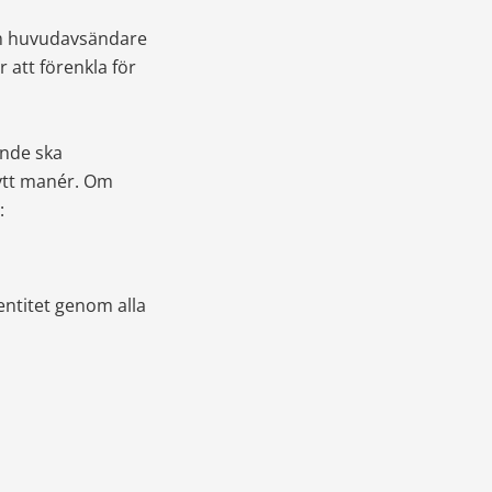
om huvudavsändare 
 att förenkla för 
nde ska 
tt manér. Om 
:
ntitet genom alla 