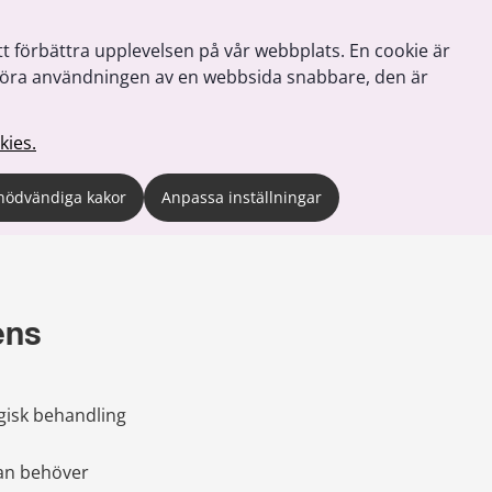
tt förbättra upplevelsen på vår webbplats. En cookie är
tt göra användningen av en webbsida snabbare, den är
kies.
nödvändiga kakor
Anpassa inställningar
ens
gisk behandling 
n behöver 