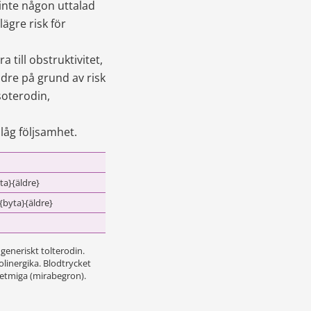
inte någon uttalad 
ägre risk för 
till obstruktivitet, 
dre på grund av risk 
oterodin, 
låg följsamhet.
ta}{äldre}
{byta}{äldre}
generiskt tolterodin.
linergika. Blodtrycket 
etmiga (mirabegron).