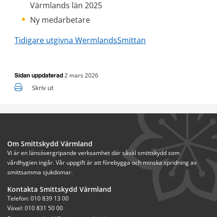
Värmlands län 2025
Ny medarbetare
Tidigare utgivna WermlandsSmittan
2 mars 2026
Sidan uppdaterad
Skriv ut
Om Smittskydd Värmland
Vi är en länsövergripande verksamhet där såväl smittskydd som 
vårdhygien ingår. Vår uppgift är att förebygga och minska spridning av 
smittsamma sjukdomar.
Kontakta Smittskydd Värmland
Telefon: 010 839 13 00
Växel: 010 831 50 00