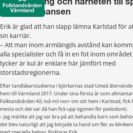
Engagemang och närheten till spe
gav Erik chansen
Erik är glad att han slapp lämna Karlstad för att
sin karriär.
– Att man inom armlängds avstånd kan komma
alla specialister och få in en fot inom område
tycker är kul är enklare här jämfört med 
storstadsregionerna.
Efter tandläkarstudierna i björkarnas stad Umeå återvände
hem till Värmland 2017. Under sina första år som allmäntan
Folktandvården Kil, två mil norr om sitt hem i Karlstad, fick 
mesta och det var då han fick upp ögonen för pedodonti.
– Jag märkte att jag var bra på att behandla barn som behövd
det blev naturligt att jag började ta hand om fler av kliniken
med speciella behov, förklarar Erik.