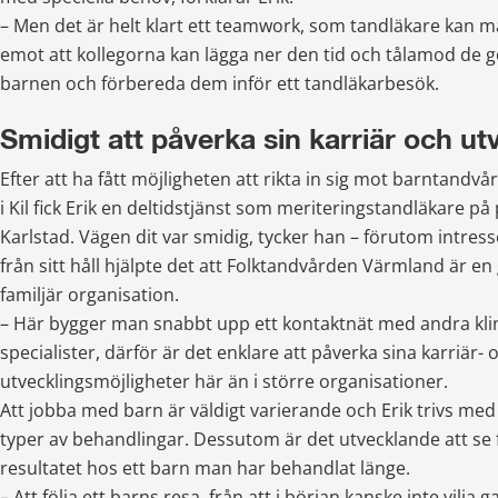
– Men det är helt klart ett teamwork, som tandläkare kan ma
emot att kollegorna kan lägga ner den tid och tålamod de gör
barnen och förbereda dem inför ett tandläkarbesök.
Smidigt att påverka sin karriär och ut
Efter att ha fått möjligheten att rikta in sig mot barntandvå
i Kil fick Erik en deltidstjänst som meriteringstandläkare på 
Karlstad. Vägen dit var smidig, tycker han – förutom intre
från sitt håll hjälpte det att Folktandvården Värmland är en 
familjär organisation.
– Här bygger man snabbt upp ett kontaktnät med andra klin
specialister, därför är det enklare att påverka sina karriär- o
utvecklingsmöjligheter här än i större organisationer.
Att jobba med barn är väldigt varierande och Erik trivs med a
typer av behandlingar. Dessutom är det utvecklande att se
resultatet hos ett barn man har behandlat länge.
– Att följa ett barns resa, från att i början kanske inte vilja gap