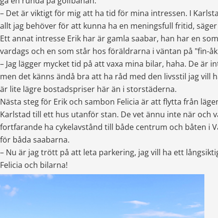
gå en runda på golfbanan.
– Det är viktigt för mig att ha tid för mina intressen. I Karlsta
allt jag behöver för att kunna ha en meningsfull fritid, säger
Ett annat intresse Erik har är gamla saabar, han har en som 
vardags och en som står hos föräldrarna i väntan på "fin-åk
– Jag lägger mycket tid på att vaxa mina bilar, haha. De är int
men det känns ändå bra att ha råd med den livsstil jag vill h
är lite lägre bostadspriser här än i storstäderna.
Nästa steg för Erik och sambon Felicia är att flytta från läge
Karlstad till ett hus utanför stan. De vet ännu inte när och va
fortfarande ha cykelavstånd till både centrum och båten i V
för båda saabarna.
– Nu är jag trött på att leta parkering, jag vill ha ett långsikti
Felicia och bilarna!