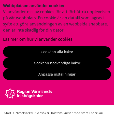
Webbplatsen använder cookies
Vi använder oss av cookies för att förbättra upplevelsen
på vår webbplats. En cookie är en datafil som lagras i
syfte att göra användningen av en webbsida snabbare,
den är inte skadlig för din dator.
Läs mer om hur vi använder cookies.
Godkänn alla kakor
Godkänn nödvändiga kakor
Anpassa inställningar
Start
/
Nyhetsarkiv
/
Ansök till höstens kurser med start 1 februari