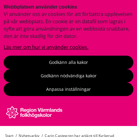
Webbplatsen använder cookies
Vi använder oss av cookies för att förbättra upplevelsen
på vår webbplats. En cookie är en datafil som lagras i
syfte att göra användningen av en webbsida snabbare,
den är inte skadlig för din dator.
Läs mer om hur vi använder cookies.
Godkänn alla kakor
Godkänn nödvändiga kakor
Anpassa inställningar
Start
/
Nyhetsarkiv
/
Carin Castegren har anlänt till Kyrkerud