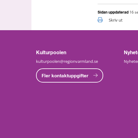
16 s
Sidan uppdaterad
Skriv ut
Kulturpoolen
Nyhet
kulturpoolen@regionvarmland.se
Nyheter
Fler kontaktuppgifter