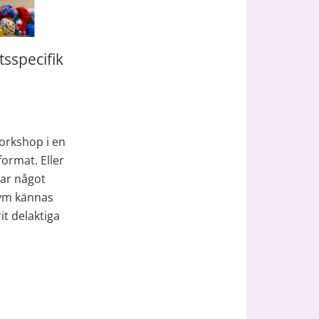
sspecifik 
orkshop i en 
ormat. Eller 
ar något 
ym kännas 
t delaktiga 