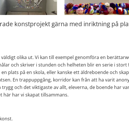
ade konstprojekt gärna med inriktning på plat
e väldigt olika ut. Vi kan till exempel genomföra en berättarw
målar och skriver i stunden och helheten blir en serie i stort f
 en plats på en skola, eller kanske ett äldreboende och skap
atsen. En trappuppgång, korridor kan från att ha varit anon
rygg och det viktigaste av allt, eleverna, de boende har vari
t här har vi skapat tillsammans.
 konst.