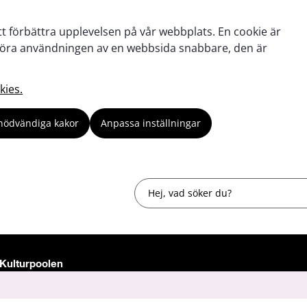
tt förbättra upplevelsen på vår webbplats. En cookie är
tt göra användningen av en webbsida snabbare, den är
kies.
nödvändiga kakor
Anpassa inställningar
Sök
Kulturpoolen