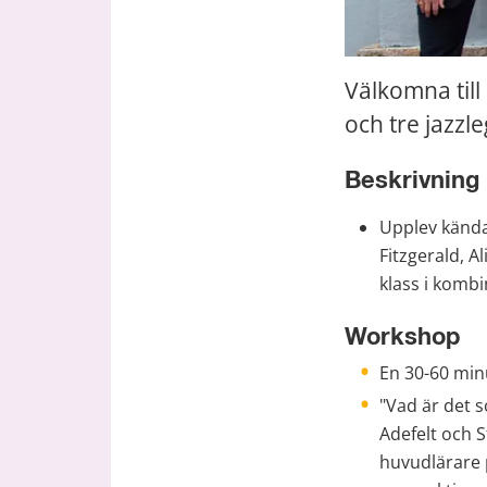
Välkomna till
och tre jazzl
Beskrivning
Upplev kända 
Fitzgerald, A
klass i komb
Workshop
En 30-60 min
"Vad är det s
Adefelt och 
huvudlärare p