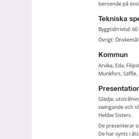
beroende på önsk
Tekniska spe
Byggtid/rivtid: 60
Övrigt: Önskemål
Kommun
Arvika, Eda, Fili
Munkfors, Säffle,
Presentatio
Glädje, utstrålni
swingande och sh
Hebbe Sisters.
De presenterar ol
De har synts i åt