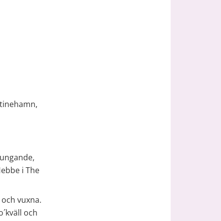
stinehamn, 
jungande, 
ebbe i The 
 och vuxna. 
´kväll och 