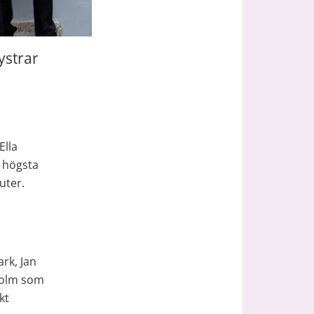
strar 
lla 
 högsta 
uter.
k, Jan 
holm som 
t 