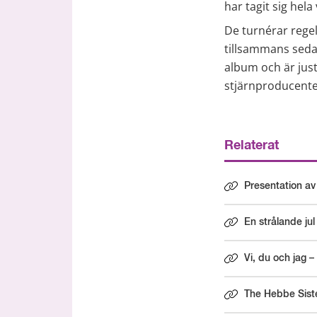
har tagit sig hela
De turnérar rege
tillsammans sedan
album och är jus
stjärnproducente
Relaterat
Presentation av
En strålande jul
Vi, du och jag –
The Hebbe Sister