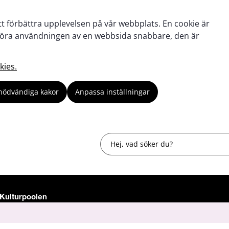
tt förbättra upplevelsen på vår webbplats. En cookie är
tt göra användningen av en webbsida snabbare, den är
kies.
nödvändiga kakor
Anpassa inställningar
Sök
Kulturpoolen