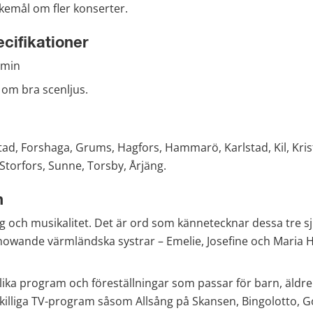
emål om fler konserter.
cifikationer
 min
 om bra scenljus.
pstad, Forshaga, Grums, Hagfors, Hammarö, Karlstad, Kil, Kri
 Storfors, Sunne, Torsby, Årjäng.
n
ng och musikalitet. Det är ord som kännetecknar dessa tre s
owande värmländska systrar – Emelie, Josefine och Maria H
ika program och föreställningar som passar för barn, äldre
skilliga TV-program såsom Allsång på Skansen, Bingolotto, Go