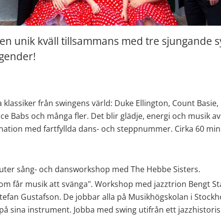
 en unik kväll tillsammans med tre sjungande sy
egender!
klassiker från swingens värld: Duke Ellington, Count Basie, E
lice Babs och många fler. Det blir glädje, energi och musik av
ination med fartfyllda dans- och steppnummer. Cirka 60 min
uter sång- och dansworkshop med The Hebbe Sisters.
om får musik att svänga". Workshop med jazztrion Bengt Star
Stefan Gustafson. De jobbar alla på Musikhögskolan i Stock
å sina instrument. Jobba med swing utifrån ett jazzhistorisk