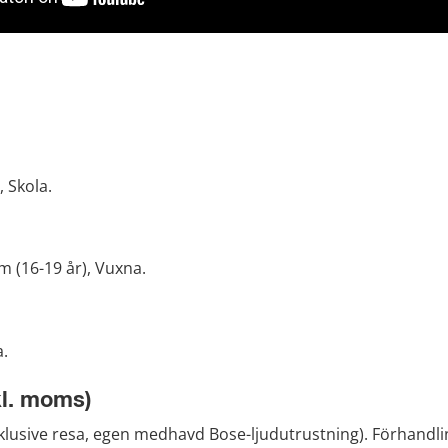
, Skola.
 (16-19 år), Vuxna.
a.
kl. moms)
klusive resa, egen medhavd Bose-ljudutrustning). Förhandlin