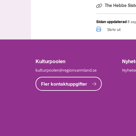
The Hebbe Sist
8 se
Sidan uppdaterad
Skriv ut
Kulturpoolen
Nyhet
kulturpoolen@regionvarmland.se
Nyheter
Fler kontaktuppgifter