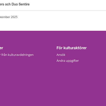
ers och Duo Sentire
ptember 2025
er
För kulturaktörer
 från kulturavdelningen
Ansök
Ändra uppgifter