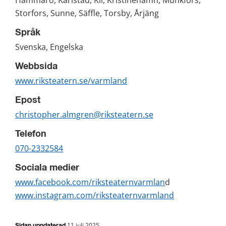
Hammarö, Karlstad, Kil, Kristinehamn, Munkfors, 
Storfors, Sunne, Säffle, Torsby, Årjäng
Språk
Svenska, Engelska
Webbsida
www.riksteatern.se/varmland
Epost
christopher.almgren@riksteatern.se
Telefon
070-2332584
Sociala medier
www.facebook.com/riksteaternvarmlan
d 
www.instagram.com/riksteaternvarmland
11 juli 2025
Sidan uppdaterad