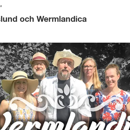
ca
slund och Wermlandica