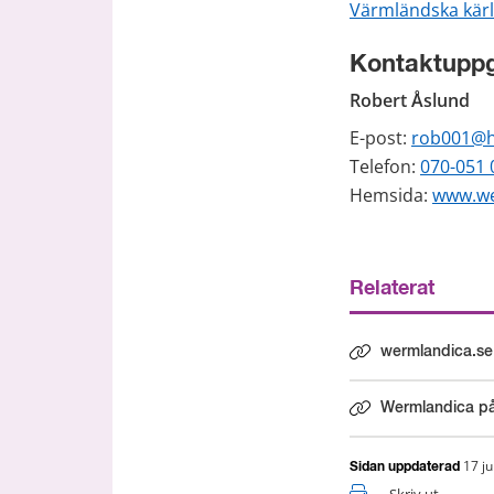
Värmländska kärl
Kontaktuppg
Robert Åslund
E-post: 
rob001@h
Telefon: 
070-051 
Hemsida: 
www.we
Relaterat
wermlandica.se
Länk till annan
Wermlandica p
Länk till annan
17 j
Sidan uppdaterad
Skriv ut