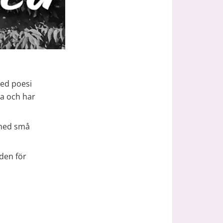
ed poesi 
a och har 
med små 
en för 