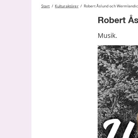
Start
/
Kulturaktörer
/
Robert Åslund och Wermlandi
Robert Å
Musik.