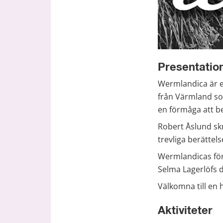
Presentatio
Wermlandica är e
från Värmland so
en förmåga att b
Robert Åslund sk
trevliga berättel
Wermlandicas för
Selma Lagerlöfs di
Välkomna till en 
Aktiviteter