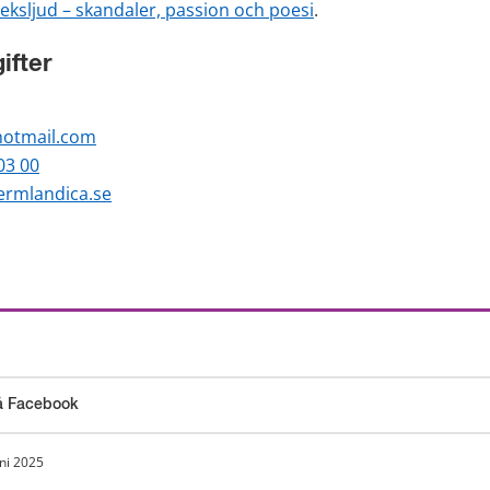
eksljud – skandaler, passion och poesi
.
ifter
otmail.com
03 00
rmlandica.se
 webbplats.
å Facebook
 webbplats.
uni 2025