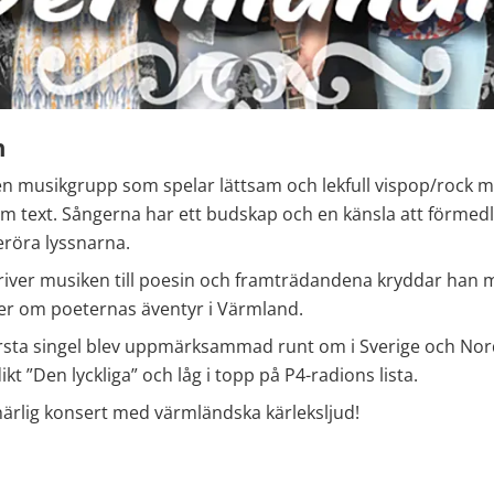
n
n musikgrupp som spelar lättsam och lekfull vispop/rock m
m text. Sångerna har ett budskap och en känsla att förmedl
eröra lyssnarna.
river musiken till poesin och framträdandena kryddar han 
ser om poeternas äventyr i Värmland.
sta singel blev uppmärksammad runt om i Sverige och Nord
kt ”Den lyckliga” och låg i topp på P4-radions lista.
härlig konsert med värmländska kärleksljud!