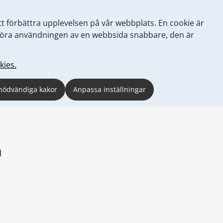
tt förbättra upplevelsen på vår webbplats. En cookie är
tt göra användningen av en webbsida snabbare, den är
kies.
nödvändiga kakor
Anpassa inställningar
n