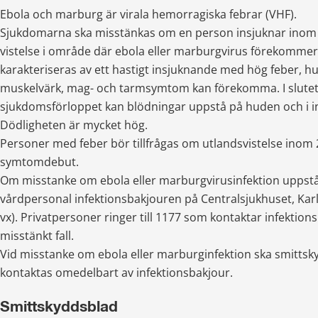
Ebola och marburg är virala hemorragiska febrar (VHF).
Sjukdomarna ska misstänkas om en person insjuknar inom 2
vistelse i område där ebola eller marburgvirus förekommer.
karakteriseras av ett hastigt insjuknande med hög feber, hu
muskelvärk, mag- och tarmsymtom kan förekomma. I slutet 
sjukdomsförloppet kan blödningar uppstå på huden och i in
Dödligheten är mycket hög.
Personer med feber bör tillfrågas om utlandsvistelse inom 2
symtomdebut.
Om misstanke om ebola eller marburgvirusinfektion uppstå
vårdpersonal infektionsbakjouren på Centralsjukhuset, Karl
vx). Privatpersoner ringer till 1177 som kontaktar infektions
misstänkt fall.
Vid misstanke om ebola eller marburginfektion ska smittsky
kontaktas omedelbart av infektionsbakjour.
Smittskyddsblad