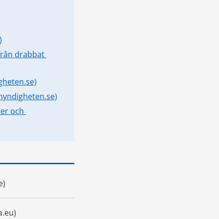
)
rån drabbat 
gheten.se)
myndigheten.se)
er och 
e)
a.eu)