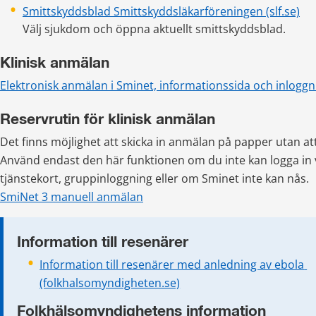
Smittskyddsblad Smittskyddsläkarföreningen (slf.se)
Välj sjukdom och öppna aktuellt smittskyddsblad.
Klinisk anmälan
Elektronisk anmälan i Sminet, informationssida och inloggn
Reservrutin för klinisk anmälan
Det finns möjlighet att skicka in anmälan på papper utan att 
Använd endast den här funktionen om du inte kan logga in v
tjänste­kort, gruppinloggning eller om Sminet inte kan nås. 
SmiNet 3 manuell anmälan
Information till resenärer
Information till resenärer med anledning av ebola 
(folkhalsomyndigheten.se)
Folkhälsomyndighetens information