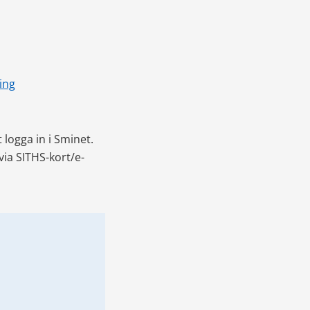
ing
logga in i Sminet. 
ia SITHS-kort/e-