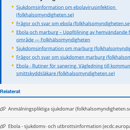
Sjukdomsinformation om ebolavirusinfektion 
(folkhalsomyndigheten.se)
Frågor och svar om ebola (folkhalsomyndigheten.se
Ebola och marburg – Uppföljning av hemvändande f
område — Folkhälsomyndigheten
Sjukdomsinformation om marburg (folkhalsomyndi
Frågor och svar om sjukdomen marburg (folkhalso
Ebola - Rutiner för sanering. Vägledning till kommun
smittskyddsläkare (folkhalsomyndigheten.se)
Relaterat
Anmälningspliktiga sjukdomar (folkhalsomyndigheten.s
Länk till annan webbplats.
Ebola - sjukdoms- och utbrottsinformation (ecdc.europ
Länk till annan webbplats.