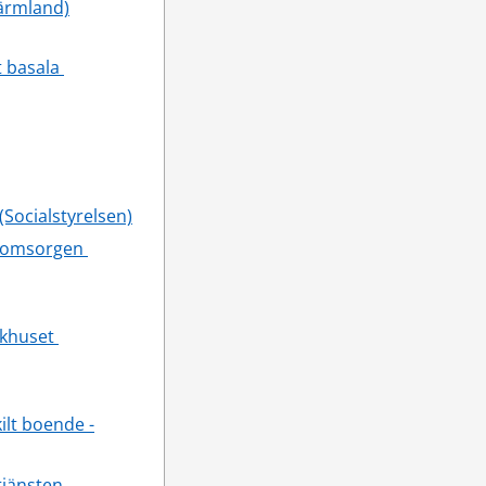
Värmland)
 basala 
Socialstyrelsen)
romsorgen 
khuset 
ilt boende -
jänsten, 