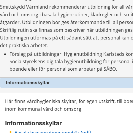
Smittskydd Värmland rekommenderar utbildning för all vår
vård och omsorg i basala hygienrutiner, klädregler och smi
åtgärder. Utbildningen bör ges återkommande till all perso
Skriftlig rutin ska finnas som beskriver när utbildningen ges
Utbildningen utformas på ett sådant sätt att personal kan 
det praktiska arbetet.
Förslag på utbildningar: Hygienutbildning Karlstads ko
Socialstyrelsens digitala hygienutbildning för personal 
boende eller för personal som arbetar på SÄBO.
Informationsskyltar
Här finns vårdhygieniska skyltar, för egen utskrift, till b
inom kommunal vård och omsorg.
Informationsskyltar
pdf, 143 kB.
Basala hygienrutiner innebär (pdf)