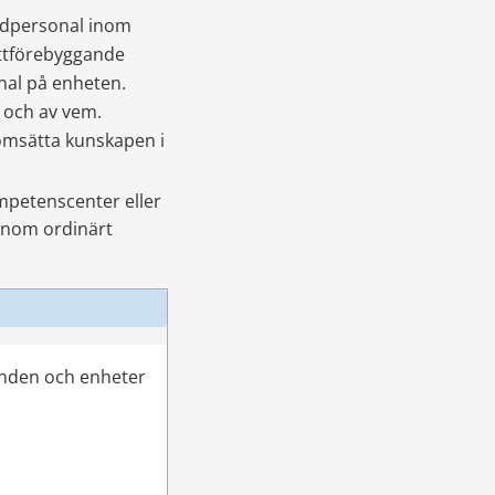
dpersonal inom 
ttförebyggande 
nal på enheten. 
 och av vem. 
omsätta kunskapen i 
mpetenscenter eller 
inom ordinärt 
oenden och enheter 