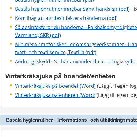
pdf
Basala hygienrutiner innebär samt handskar (pdf)
 - 
pdf, 134
Kom ihåg att att desinfektera händerna (pdf)
Så desinfekterar du händerna - Folkhälsomyndigheten
Värmland, SKR (pdf)
Minimera smittorisker i er omsorgsverksamhet - Hand
pdf, 669 kB.
tvätt- och textilservice, Textilia (pdf)
Andningsskydd - Sä här använder du andningsskydd -
Vinterkräksjuka på boendet/enheten
Vinterkräksjuka på boendet (Word)
 (Lägg till egen log
Vinterkräksjuka på enheten (Word)
 (Lägg till egen log
Basala hygienrutiner - informations- och utbildningsmate