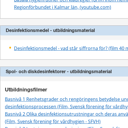
Regionförbundet i Kalmar län, (youtube.com)
Desinfektionsmedel - utbildningsmaterial
Desinfektionsmedel - vad står siffrorna för? (film 40
Spol- och diskdesinfektorer - utbildningsmaterial
Utbildningsfilmer
Basnivå 1 Renhetsgrader och rengöringens betydelse und
desinfektionsprocessen (Film, Svensk förening för vårdhy
Basnivå 2 Olika desinfektionsutrustningar och deras an
(Film, Svensk förening för vårdhygien - SFVH)