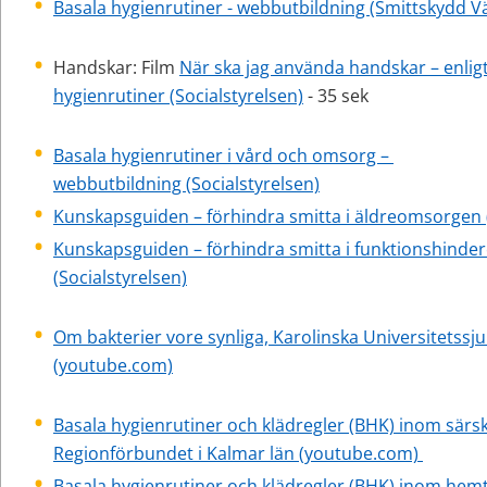
Basala hygienrutiner - webbutbildning (Smittskydd 
Handskar: Film 
När ska jag använda handskar – enligt
hygienrutiner (Socialstyrelsen)
 - 35 sek
Basala hygienrutiner i vård och omsorg – 
webbutbildning (Socialstyrelsen)
Kunskapsguiden – förhindra smitta i äldreomsorgen (
Kunskapsguiden – förhindra smitta i funktionshinde
(Socialstyrelsen)
Om bakterier vore synliga, Karolinska Universitetssju
(youtube.com)
Basala hygienrutiner och klädregler (BHK) inom särsk
Regionförbundet i Kalmar län (youtube.com) 
Basala hygienrutiner och klädregler (BHK) inom hemt