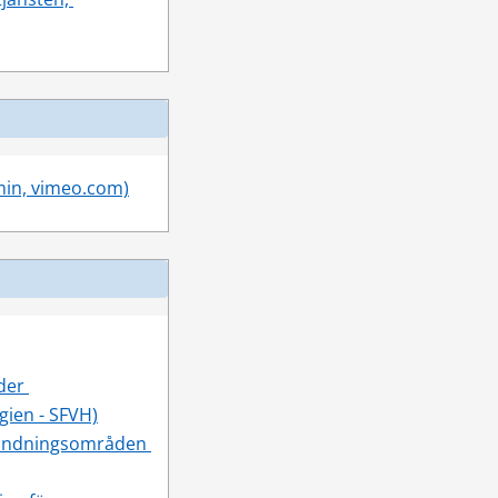
 min, vimeo.com)
er 
gien - SFVH)
vändningsområden 