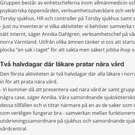
Gruppen består av enhetscheferna inom allmänmedicin och
psykiatriska öppenvården, verksamhetsutvecklare och verk
Torsby sjukhus, HR och controller på Torsby sjukhus samt 
- Just nu inventerar vi vilka aktiviteter vi behöver samverka r
sätt internt, säger Annika Dahlgren, verksamhetschef på v
norra Värmland. Utifrån olika ämnen tänker vi oss att start
plocka ”en sak i taget” för att sakta men säkert jobba ihop o
Två halvdagar där läkare pratar nära vård
Den första aktiviteten är två halvdagar där alla läkare i nor
in för att prata nära vård.
- Vi kommer då att presentera vad nära vård är samt gruppvi
några case, säger Annika. Våra samordnande sjuksköterskor 
dessa tillfällen och vi tittar närmare på en av de saker som 
som verkligen fungerar bra - samverkan mellan funktionern
utskrivningssamordnare på sjukhus och samordnande sjuks
vårdcentral.