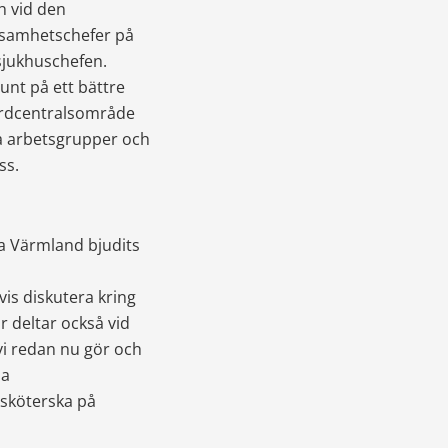
 vid den 
samhetschefer på 
sjukhuschefen.
unt på ett bättre 
årdcentralsområde 
a arbetsgrupper och 
ss.
ra Värmland bjudits 
s diskutera kring 
deltar också vid 
vi redan nu gör och 
a 
köterska på 