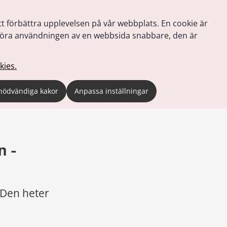
tt förbättra upplevelsen på vår webbplats. En cookie är
tt göra användningen av en webbsida snabbare, den är
kies.
nödvändiga kakor
Anpassa inställningar
 - 
Den heter 