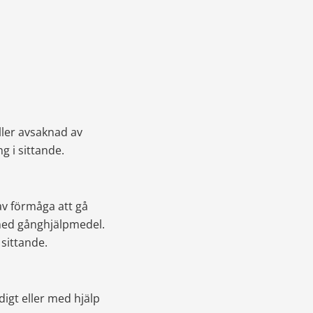
er avsaknad av 
g i sittande.
v förmåga att gå 
 med gånghjälpmedel.
 sittande.
igt eller med hjälp 