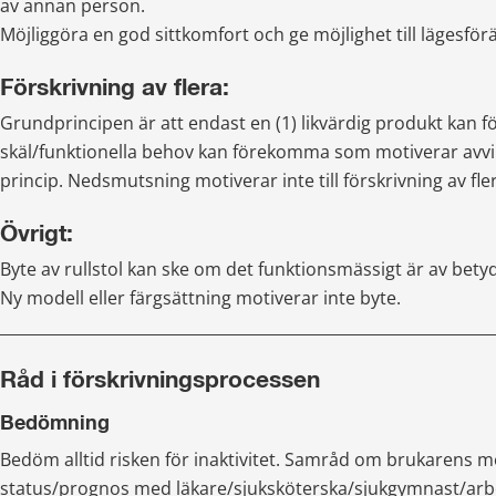
av annan person.
Möjliggöra en god sittkomfort och ge möjlighet till lägesför
Förskrivning av flera:
Grundprincipen är att endast en (1) likvärdig produkt kan för
skäl/funktionella behov kan förekomma som motiverar avvik
princip. Nedsmutsning motiverar inte till förskrivning av fle
Övrigt:
Byte av rullstol kan ske om det funktionsmässigt är av betyd
Ny modell eller färgsättning motiverar inte byte.
________________________________________________________________
Råd i förskrivningsprocessen
Bedömning
Bedöm alltid risken för inaktivitet. Samråd om brukarens me
status/prognos med läkare/sjuksköterska/sjukgymnast/arbet