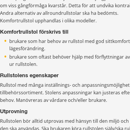
om viss gångförmåga kvarstår. Detta för att undvika kontra
Andra alternativ av allroundrullstolar ska ha bedömts.
Komfortrullstol upphandlas i olika modeller.
Komfortrullstol förskrivs till
brukare som har behov av rullstol med god sittkomfort o
lägesförändring.
brukare som oftast behöver hjälp med förflyttningar av
ur rullstolen.
Rullstolens egenskaper
Rullstol med många inställnings- och anpassningsmöjlighete
tillbehörssortiment. Stolens anpassningar kan justeras efte
behov. Manövreras av vårdare och/eller brukare.
Utprovning
Rullstolen bör alltid utprovas med hänsyn till den miljö och
den ska användas. Ska brukaren köra rullstolen själv/ska rul