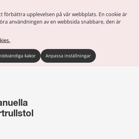
tt förbättra upplevelsen på vår webbplats. En cookie är
tt göra användningen av en webbsida snabbare, den är
kies.
nödvändiga kakor
Anpassa inställningar
nuella 
trullstol