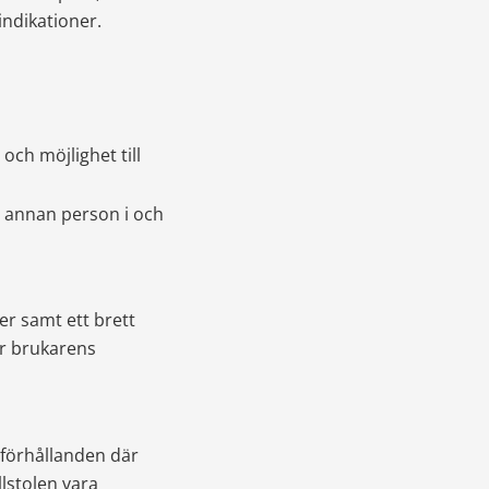
indikationer.
ch möjlighet till 
 annan person i och 
r samt ett brett 
r brukarens 
 förhållanden där 
lstolen vara 