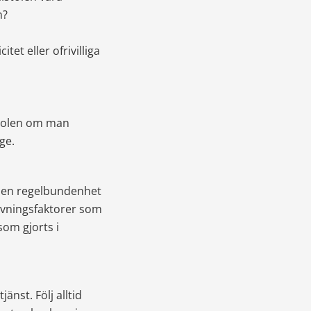
n?
tet eller ofrivilliga 
stolen om man 
ge.
den regelbundenhet 
ivningsfaktorer som 
om gjorts i 
änst. Följ alltid 