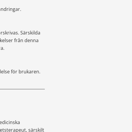
ändringar.
skrivas. Särskilda 
elser från denna 
ra.
else för brukaren. 
___________________________
dicinska 
sterapeut, särskilt 