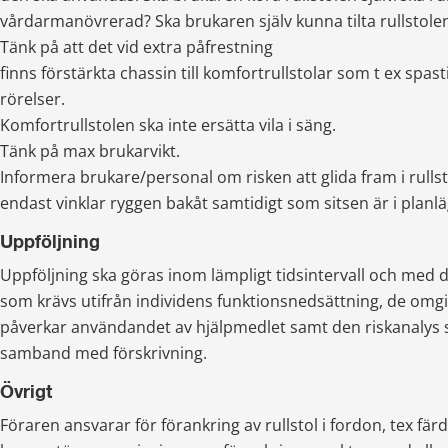
vårdarmanövrerad? Ska brukaren själv kunna tilta rullstole
Tänk på att det vid extra påfrestning 
finns förstärkta chassin till komfortrullstolar som t ex spastici
rörelser.
Komfortrullstolen ska inte ersätta vila i säng.
Tänk på max brukarvikt.
Informera brukare/personal om risken att glida fram i rull
endast vinklar ryggen bakåt samtidigt som sitsen är i planlä
Uppföljning
Uppföljning ska göras inom lämpligt tidsintervall och med 
som krävs utifrån individens funktionsnedsättning, de omg
påverkar användandet av hjälpmedlet samt den riskanalys s
samband med förskrivning.
Övrigt
Föraren ansvarar för förankring av rullstol i fordon, tex färdtj