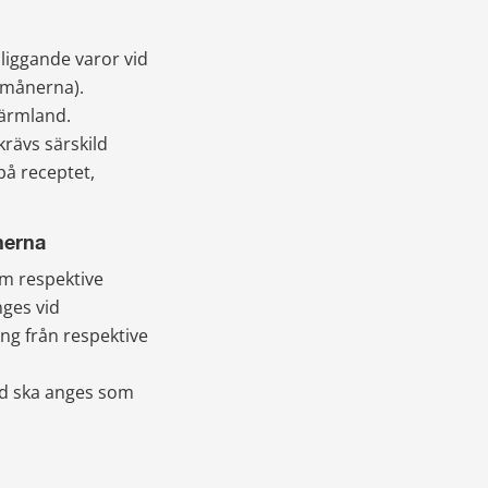
iggande varor vid 
månerna). 
Värmland.
rävs särskild 
å receptet, 
nerna
 respektive 
ges vid 
ing från respektive 
-id ska anges som 