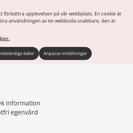
tt förbättra upplevelsen på vår webbplats. En cookie är
tt göra användningen av en webbsida snabbare, den är
kies.
nödvändiga kakor
Anpassa inställningar
k information 
fri egenvård 