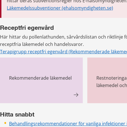
hittar deras subventionsregler hos E-hälsomyndigheten
Läkemedelssubventioner (ehalsomyndigheten.se)
Receptfri egenvård
Här hittar du pollenlathunden, sårvårdslistan och riktlinje fö
receptfria läkemedel och handelsvaror.
Terapigrupp receptfri egenvård (Rekommenderade läkeme
Rekommenderade läkemedel
Restnoteringa
läkemedel och
Hitta snabbt
Behandlingsrekommendationer för vanliga infektioner 