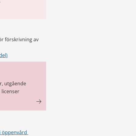
.
r förskrivning av 
del)
r, utgående
 licenser
i öppenvård 