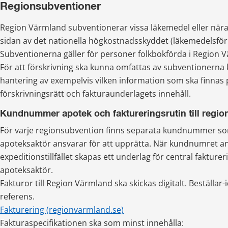
Regionsubventioner
Region Värmland subventionerar vissa läkemedel eller näral
sidan av det nationella högkostnadsskyddet (läkemedelsför
Subventionerna gäller för personer folkbokförda i Region 
För att förskrivning ska kunna omfattas av subventionerna k
hantering av exempelvis vilken information som ska finnas p
förskrivningsrätt och fakturaunderlagets innehåll.
Kundnummer apotek och faktureringsrutin till regio
För varje regionsubvention finns separata kundnummer som
apoteksaktör ansvarar för att upprätta. När kundnumret an
expeditionstillfället skapas ett underlag för central fakturer
apoteksaktör.
Fakturor till Region Värmland ska skickas digitalt. Beställar
referens.
Fakturering (regionvarmland.se)
Fakturaspecifikationen ska som minst innehålla: