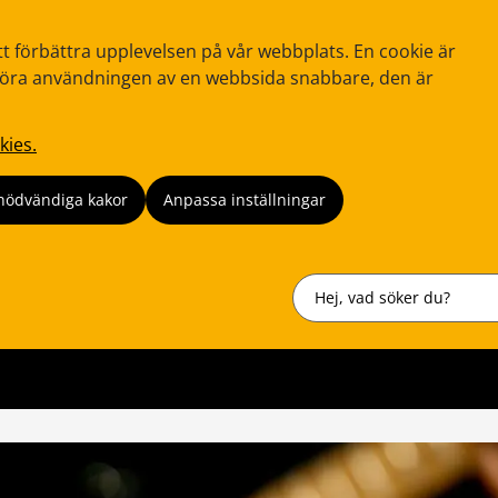
tt förbättra upplevelsen på vår webbplats. En cookie är
tt göra användningen av en webbsida snabbare, den är
kies.
nödvändiga kakor
Anpassa inställningar
Sök