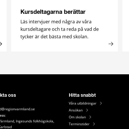
Kursdeltagarna berättar
Läs intervjuer med några av våra
kursdeltagare och ta reda på vad de
tycker är det bästa med skolan.
kta oss
Hitta snabbt
Våra utbildningar
d@regionvarmland.se
Ansökan
ess
: 
Om skolan
ärmland, Ingesunds folkhögskola, 
Terminstider
Karlstad