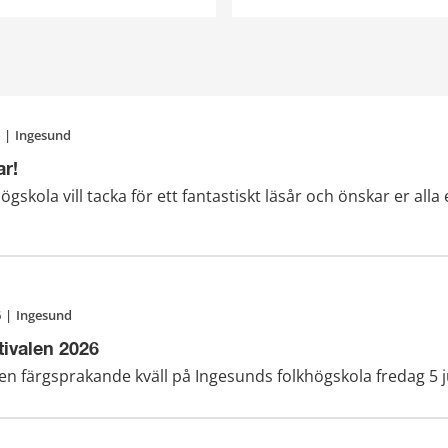
|
Ingesund
r!
gskola vill tacka för ett fantastiskt läsår och önskar er all
6
|
Ingesund
ivalen 2026
en färgsprakande kväll på Ingesunds folkhögskola fredag 5 j