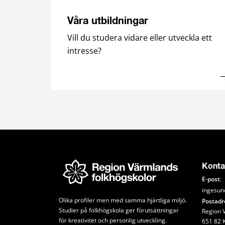
Våra utbildningar
Vill du studera vidare eller utveckla ett
intresse?
Konta
E-post
:
ingesun
Olika profiler men med samma hjärtliga miljö. 
Postadr
Studier på folkhögskola ger förutsättningar 
Region V
för kreativitet och personlig utveckling.
651 82 