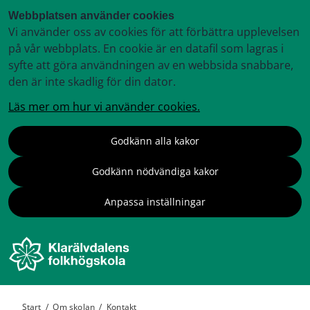
Webbplatsen använder cookies
Vi använder oss av cookies för att förbättra upplevelsen
på vår webbplats. En cookie är en datafil som lagras i
syfte att göra användningen av en webbsida snabbare,
den är inte skadlig för din dator.
Läs mer om hur vi använder cookies.
Godkänn alla kakor
Godkänn nödvändiga kakor
Anpassa inställningar
Start
/
Om skolan
/
Kontakt