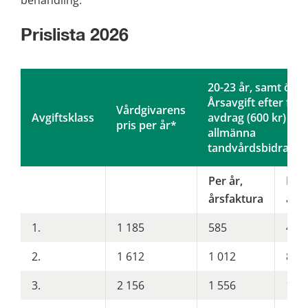
Prislista 2026
20-23 år, samt över
Årsavgift efter fullt
Vårdgivarens
Avgiftsklass
avdrag (600 kr) frå
pris per år*
allmänna
tandvårdsbidraget
Per år,
Mån
årsfaktura
aut
1.
1 185
585
49
2.
1 612
1 012
84
3.
2 156
1 556
130