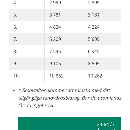
4.
2 999
2 399
200
5.
3 781
3 181
265
6.
4 824
4 224
352
7.
6 209
5 609
467
8.
7 545
6 945
579
9.
9 105
8 505
709
10.
10 862
10 262
855
* Årsavgiften kommer att minska med ditt 
tillgängliga tandvårdsbidrag. Bor du utomlands 
får du inget ATB.
24-64 år