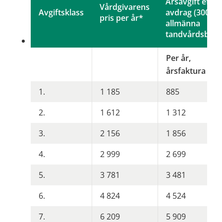
Årsavgift efter 
Vårdgivarens
Avgiftsklass
avdrag (300 kr)
pris per år*
allmänna
tandvårdsbidra
Per år,
årsfaktura
1.
1 185
885
2.
1 612
1 312
3.
2 156
1 856
4.
2 999
2 699
5.
3 781
3 481
6.
4 824
4 524
7.
6 209
5 909