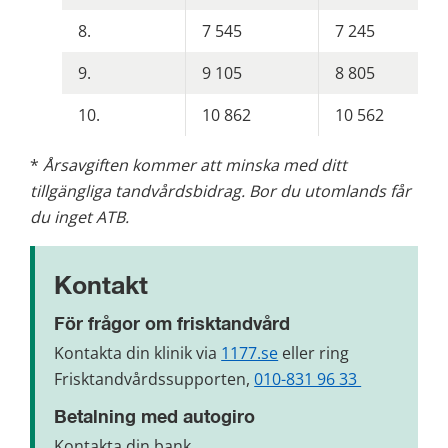
8.
7 545
7 245
9.
9 105
8 805
10.
10 862
10 562
* 
Årsavgiften kommer att minska med ditt 
tillgängliga tandvårdsbidrag. Bor du utomlands får 
du inget ATB.
Kontakt
För frågor om frisktandvård
Kontakta din klinik via 
1177.se
 eller ring 
Frisktandvårdssupporten, 
010-831 96 33 
Betalning med autogiro
Kontakta din bank