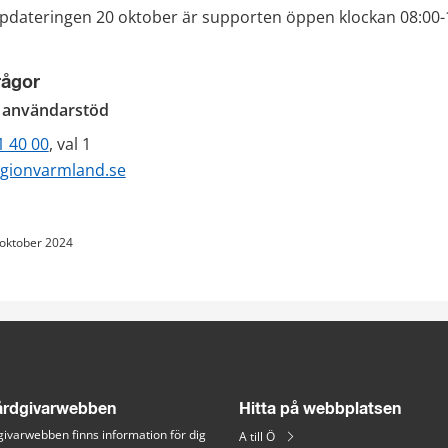
pdateringen 20 oktober är supporten öppen klockan 08:00-1
rågor
h användarstöd
1 40 00
, val 1
gionvarmland.se
 oktober 2024
rdgivarwebben
Hitta på webbplatsen
ivarwebben finns information för dig 
A till Ö