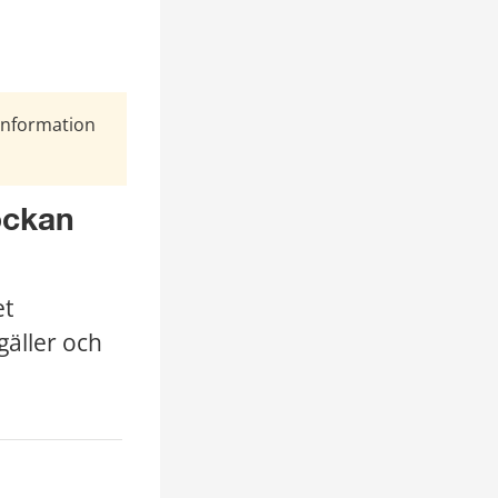
Information
ckan 
t 
äller och 