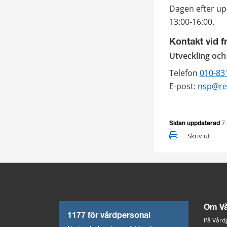
Dagen efter up
13:00-16:00.
Kontakt vid f
Utveckling oc
Telefon 
010-83
E-post: 
nsp@re
7
Sidan uppdaterad
Skriv ut
Om Vå
1177 för vårdpersonal
På Vårdg