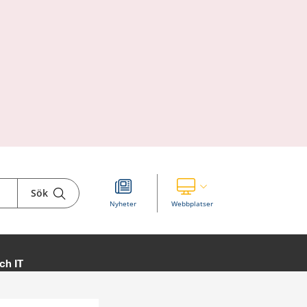
Sök
Visa våra andra webbplatser
Nyheter
Webbplatser
ch IT