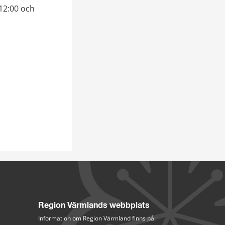
2:00 och 
Region Värmlands webbplats
Information om Region Värmland finns på: