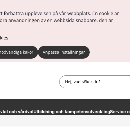
tt förbättra upplevelsen på vår webbplats. En cookie är
tt göra användningen av en webbsida snabbare, den är
kies.
nödvändiga kakor
Anpassa inställningar
Sök
tal och vårdval
Utbildning och kompetensutveckling
Service o