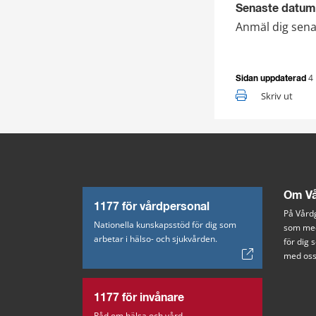
Senaste datum
Anmäl dig senas
4
Sidan uppdaterad
Skriv ut
Om Vå
1177 för vårdpersonal
På Vårdg
Nationella kunskapsstöd för dig som
som med
arbetar i hälso- och sjukvården.
för dig
med oss
1177 för invånare
Råd om hälsa och vård,