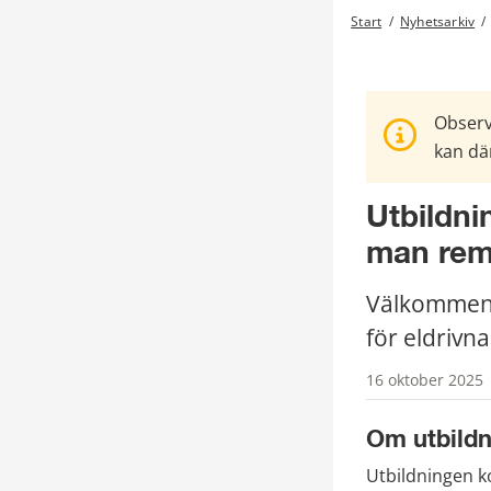
Start
/
Nyhetsarkiv
/
Observ
kan där
Utbildnin
man remi
Välkommen at
för eldrivna
16 oktober 2025 
Om utbild
Utbildningen ko