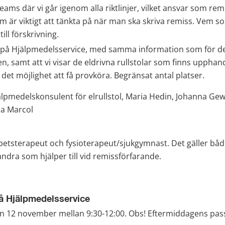
 teams där vi går igenom alla riktlinjer, vilket ansvar som rem
m är viktigt att tänkta på när man ska skriva remiss. Vem so
till förskrivning.
ff på Hjälpmedelsservice, med samma information som för den
n, samt att vi visar de eldrivna rullstolar som finns upphan
r det möjlighet att få provköra. Begränsat antal platser.
lpmedelskonsulent för elrullstol, Maria Hedin, Johanna Gewe
na Marcol
betsterapeut och fysioterapeut/sjukgymnast. Det gäller båd
ndra som hjälper till vid remissförfarande.
på Hjälpmedelsservice
 12 november mellan 9:30-12:00. Obs! Eftermiddagens pass 