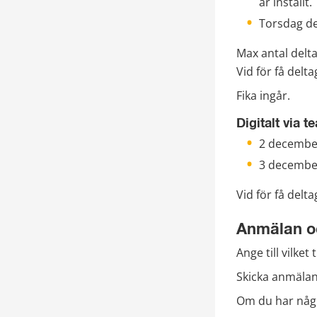
är inställt.
Torsdag de
Max antal deltag
Vid för få delta
Fika ingår.
Digitalt via 
2 december
3 december
Vid för få delta
Anmälan o
Ange till vilket
Skicka anmälan t
Om du har någr