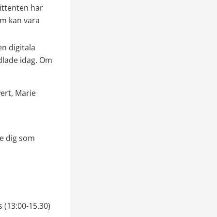
ittenten har 
m kan vara 
 digitala 
dlade idag. Om 
rt, Marie 
e dig som 
(13:00-15.30) 