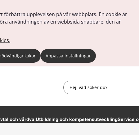
tt förbättra upplevelsen på vår webbplats. En cookie är
tt göra användningen av en webbsida snabbare, den är
kies.
nödvändiga kakor
Anpassa inställningar
Sök
tal och vårdval
Utbildning och kompetensutveckling
Service o