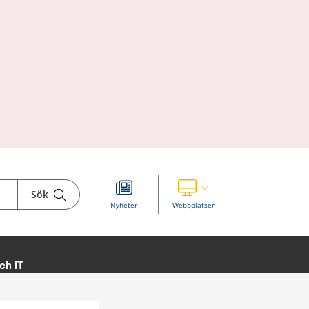
Sök
Visa våra andra webbplatser
Nyheter
Webbplatser
ch IT