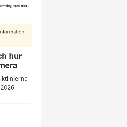
rskrivning med mera
Information
ch hur 
 mera
ktlinjerna 
 2026.