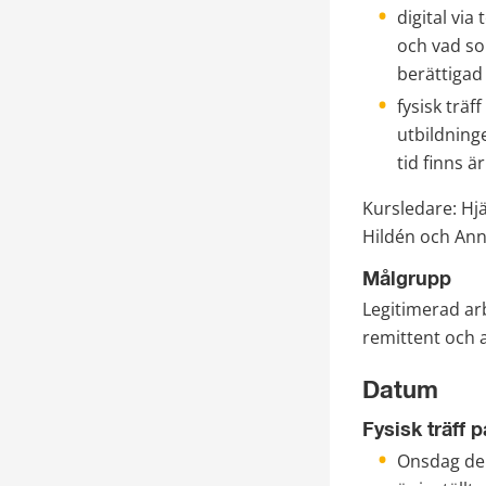
digital via
och vad so
berättigad 
fysisk trä
utbildninge
tid finns ä
Kursledare: 
Hjä
Hildén och An
Målgrupp
Legitimerad ar
remittent och a
Datum
Fysisk träff 
Onsdag den