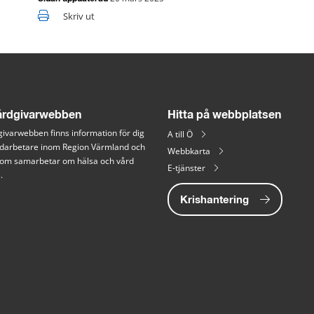
Skriv ut
rdgivarwebben
Hitta på webbplatsen
ivarwebben finns information för dig 
A till Ö
arbetare inom Region Värmland och 
Webbkarta
 som samarbetar om hälsa och vård 
E-tjänster
.
Krishantering