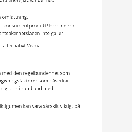
vara energikrävande med 
h omfattning.
är konsumentprodukt! Förbindelse 
tsäkerhetslagen inte gäller.
 alternativt Visma 
och med den regelbundenhet som 
mgivningsfaktorer som påverkar 
m gjorts i samband med 
igt men kan vara särskilt viktigt då 