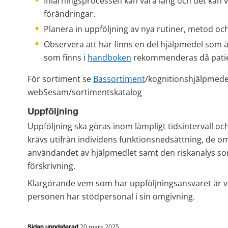
Inlärningsprocessen kan vara lång och det kan 
förändringar.
Planera in uppföljning av nya rutiner, metod oc
Observera att här finns en del hjälpmedel som 
som finns i 
handboken
 rekommenderas då patien
För sortiment se 
Bassortiment
/kognitionshjälpmedel
webSesam/sortimentskatalog
Uppföljning
Uppföljning ska göras inom lämpligt tidsintervall 
krävs utifrån individens funktionsnedsättning, de o
användandet av hjälpmedlet samt den riskanalys so
förskrivning.
Klargörande vem som har uppföljningsansvaret är vikt
personen har stödpersonal i sin omgivning.
20 mars 2025
Sidan uppdaterad