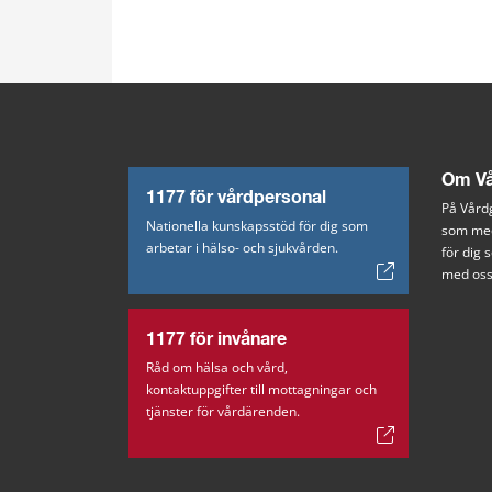
Om Vå
1177 för vårdpersonal
På Vårdg
Nationella kunskapsstöd för dig som
som med
arbetar i hälso- och sjukvården.
för dig
med oss
1177 för invånare
Råd om hälsa och vård,
kontaktuppgifter till mottagningar och
tjänster för vårdärenden.