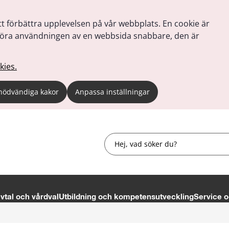
tt förbättra upplevelsen på vår webbplats. En cookie är
tt göra användningen av en webbsida snabbare, den är
kies.
nödvändiga kakor
Anpassa inställningar
Sök
tal och vårdval
Utbildning och kompetensutveckling
Service o