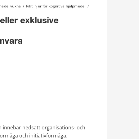
lpmedel vuxna
/
Riktlinjer för kognitiva hjälpmedel
/
ller exklusive 
amvara
innebär nedsatt organisations- och 
örmåga och initiativförmåga.