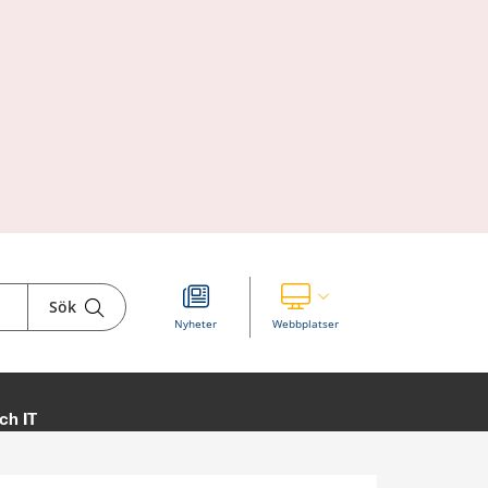
Sök
Visa våra andra webbplatser
Nyheter
Webbplatser
ch IT