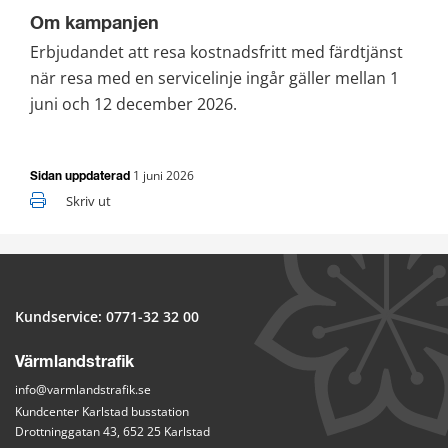
Om kampanjen
Erbjudandet att resa kostnadsfritt med färdtjänst 
när resa med en servicelinje ingår gäller 
mellan
 1 
juni 
och 12 december 2
02
6.
1 juni 2026
Sidan uppdaterad
Skriv ut
Kundservice: 
0771-32 32 00
Värmlandstrafik
info@varmlandstrafik.se
Kundcenter Karlstad busstation
Drottninggatan 43, 652 25 Karlstad