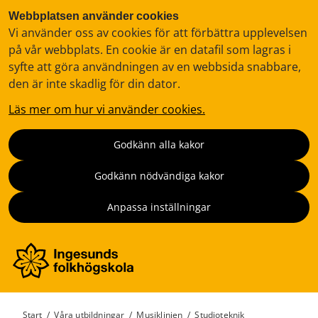
Webbplatsen använder cookies
Vi använder oss av cookies för att förbättra upplevelsen
på vår webbplats. En cookie är en datafil som lagras i
syfte att göra användningen av en webbsida snabbare,
den är inte skadlig för din dator.
Läs mer om hur vi använder cookies.
Godkänn alla kakor
Godkänn nödvändiga kakor
Anpassa inställningar
Start
/
Våra utbildningar
/
Musiklinjen
/
Studioteknik