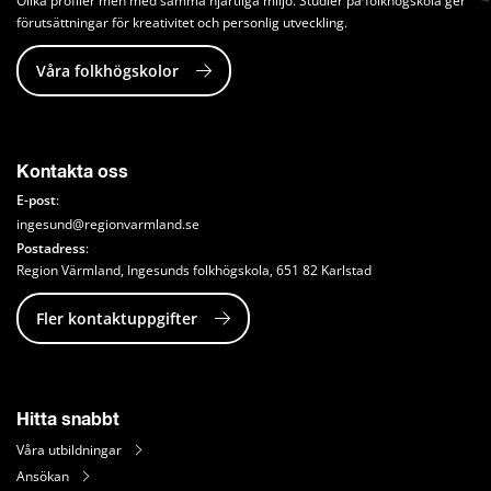
Olika profiler men med samma hjärtliga miljö. Studier på folkhögskola ger 
förutsättningar för kreativitet och personlig utveckling.
Våra folkhögskolor
Kontakta oss
E-post
:
ingesund@regionvarmland.se
Postadress
: 
Region Värmland, Ingesunds folkhögskola, 651 82 Karlstad
Fler kontaktuppgifter
Hitta snabbt
Våra utbildningar
Ansökan