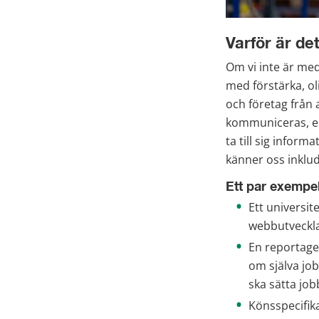
Varför är det
Om vi inte är med
med förstärka, ol
och företag från a
kommuniceras, ell
ta till sig infor
känner oss inklud
Ett par exempe
Ett universit
webbutveckla
En reportage
om själva jo
ska sätta job
Könsspecifika