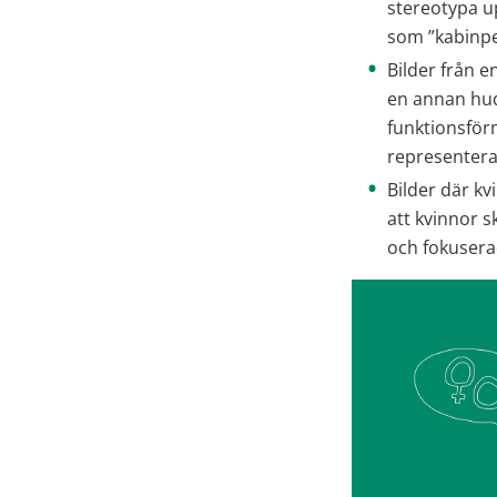
stereotypa up
som ”kabinpe
Bilder från 
en annan hud
funktionsförm
representerad
Bilder där kv
att kvinnor s
och fokusera