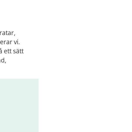
atar, 
rar vi. 
ett sätt 
d, 