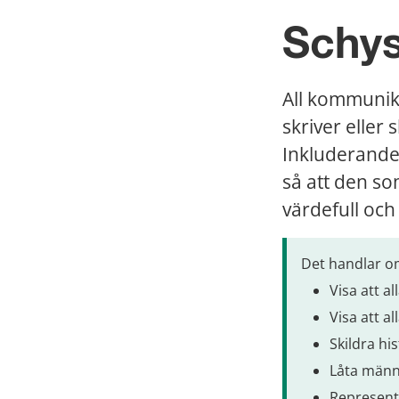
Schys
All kommunika
skriver eller 
Inkluderande 
så att den so
värdefull och
Det handlar om
Visa att al
Visa att a
Skildra hi
Låta männi
Represent