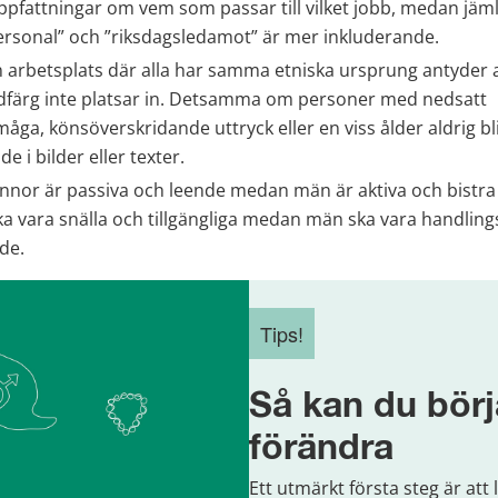
pfattningar om vem som passar till vilket jobb, medan jämli
rsonal” och ”riksdagsledamot” är mer inkluderande.
en arbetsplats där alla har samma etniska ursprung antyder 
färg inte platsar in. Detsamma om personer med nedsatt 
åga, könsöverskridande uttryck eller en viss ålder aldrig bli
e i bilder eller texter.
innor är passiva och leende medan män är aktiva och bistra 
ka vara snälla och tillgängliga medan män ska vara handlings
de.
Tips!
Så kan du börj
förändra
Ett utmärkt första steg är att