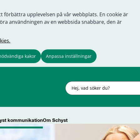
tt förbättra upplevelsen på vår webbplats. En cookie är
tt göra användningen av en webbsida snabbare, den är
kies.
nödvändiga kakor
Anpassa inställningar
Sök
yst kommunikation
Om Schyst