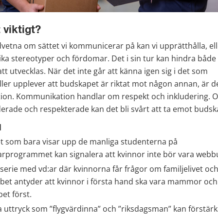
 viktigt?
vetna om sättet vi kommunicerar på kan vi upprätthålla, eller
ika stereotyper och fördomar. Det i sin tur kan hindra både
tt utvecklas. När det inte går att känna igen sig i det som 
er upplever att budskapet är riktat mot någon annan, är det
mation. Kommunikation handlar om respekt och inkludering. Om
erade och respekterade kan det bli svårt att ta emot budsk
l
et som bara visar upp de manliga studenterna på 
rprogrammet kan signalera att kvinnor inte bör vara webbu
serie med vd:ar där kvinnorna får frågor om familjelivet oc
bbet antyder att kvinnor i första hand ska vara mammor och
bet först.
 uttryck som ”flygvärdinna” och ”riksdagsman” kan förstärk