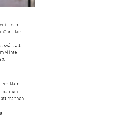
 till och 
 människor 
 svårt att 
 vi inte 
ap. 
tvecklare.
h männen 
 att männen 
a 