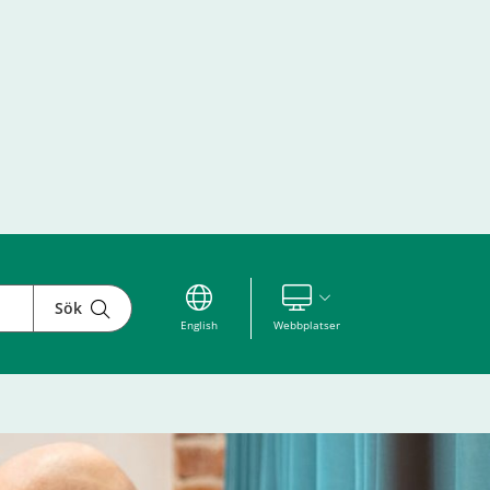
Sök
Visa våra andra webbplatser
English
Webbplatser