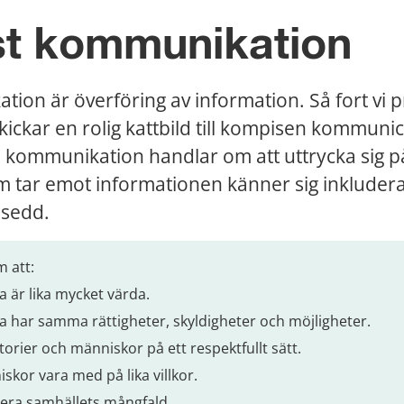
t kommunikation
tion är överföring av information. Så fort vi pr
skickar en rolig kattbild till kompisen kommunice
kommunikation handlar om att uttrycka sig på 
m tar emot informationen känner sig inkludera
 sedd.
 att:
la är lika mycket värda.
lla har samma rättigheter, skyldigheter och möjligheter.
storier och människor på ett respektfullt sätt.
skor vara med på lika villkor.
era samhällets mångfald.