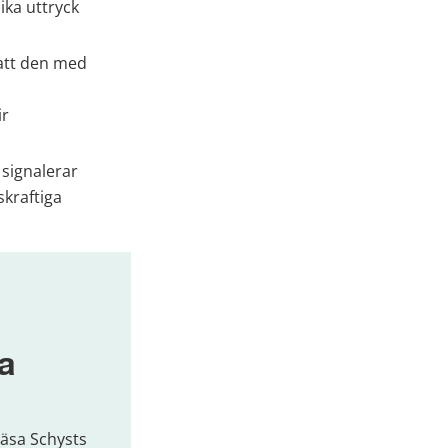
ka uttryck 
att den med 
r 
signalerar 
kraftiga 
a
 läsa Schysts