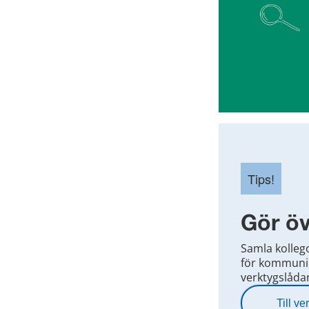
Tips!
Gör ö
Samla kolleg
för kommunik
verktygslåda
Till v