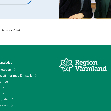
eptember 2024
 snabbt
metoden
ngsfilmer med Jämställt
xempel
 guider
g själv