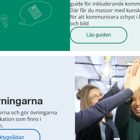
guide för inkluderande komm
Där får du massor med kunsk
för att kommunicera schyst i
och bild
Läs guiden
vningarna
orna och gör övningarna
ation som finns i
n.
erktygslådan