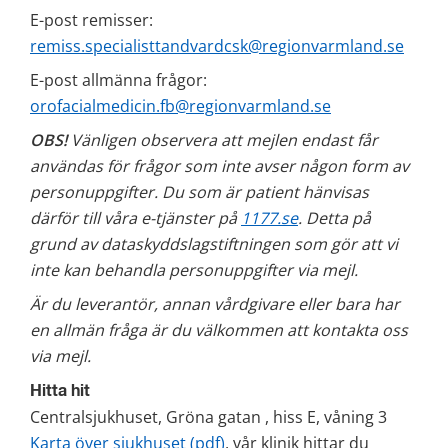
E-post remisser: 
remiss.specialisttandvardcsk@regionvarmland.se
E-post allmänna frågor: 
orofacialmedicin.fb@regionvarmland.se
OBS!
 Vänligen observera att mejlen endast får 
användas för frågor som inte avser någon form av 
personuppgifter. Du som är patient hänvisas 
därför till våra e-tjänster på 
1177.se
. Detta på 
grund av dataskyddslagstiftningen som gör att vi 
inte kan behandla personuppgifter via mejl.
Är du leverantör, annan vårdgivare eller bara har 
en allmän fråga är du välkommen att kontakta oss 
via mejl. 
Hitta hit
Centralsjukhuset, Gröna gatan , hiss E, våning 3
Karta över sjukhuset (pdf)
, vår klinik hittar du 