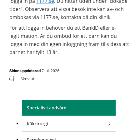
logga in på 
1177.se
. Du hittar tiden under ”Bokade 
tider”. Observera att vissa besök inte kan av- och 
ombokas via 1177.se, kontakta då din klinik.
För att logga in behöver du ett BankID eller e-
legitimation. Är du ombud för ett barn kan du 
logga in med din egen inloggning fram tills dess att 
barnet har fyllt 13 år.
7 juli 2026
Sidan uppdaterad
Skriv ut
Specialisttandvård
Käkkirurgi
Parodontologi