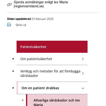
Gjorda anmälningar enligt lex Maria
Länk till annan webbplats.
(regionvarmland.se)
23 februari 2026
Sidan uppdaterad
Skriv ut
Patientsäkerhet
Om patientsäkerhet
Verktyg och metoder för att förebygga
vårdskador
Om en patient drabbas
Allvarliga vårdskador och lex
Maria