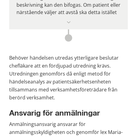
beskrivning kan den bifogas. Om patient eller 
närstående väljer att avstå ska detta istället 
anges.
Observera att detta inte behöver vara med 
vid anmälan av RISK för allvarlig vårdskada.
Behöver händelsen utredas ytterligare beslutar 
chefläkare att en fördjupad utredning krävs. 
Utredningen genomförs då enligt metod för 
händelseanalys av patientsäkerhetsenheten 
tillsammans med verksamhetsföreträdare från 
berörd verksamhet.
Ansvarig för anmälningar
Anmälningsansvarig ansvarar för 
anmälningsskyldigheten och genomför lex Maria-