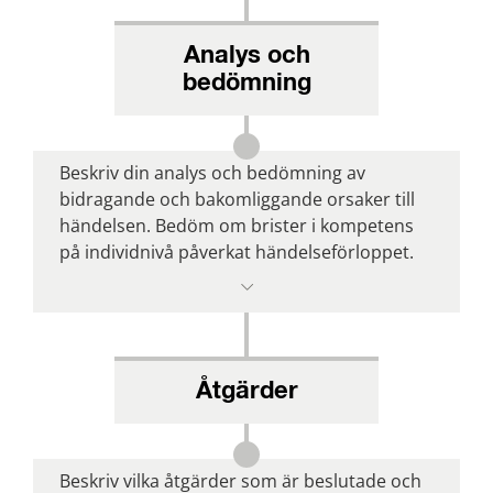
Observera att om läkemedel varit 
bidragande orsak till händelsen ska du 
Analys och
överväga att anmäla läkemedelsbiverkan till 
Läkemedelsverket.
bedömning
Beskriv din analys och bedömning av 
bidragande och bakomliggande orsaker till 
händelsen. Bedöm om brister i kompetens 
på individnivå påverkat händelseförloppet.
Åtgärder
Beskriv vilka åtgärder som är beslutade och 