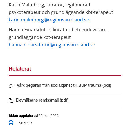
Karin Malmborg, kurator, legitimerad 
psykoterapeut och grundläggande kbt-terapeut
karin.malmborg@regionvarmland.se
Hanna Einarsdottir, kurator, beteendevetare, 
grundläggande kbt-terapeut
hanna.einarsdottir@regionvarmland.se
Relaterat
Vårdbegäran från socialtjänst till BUP trauma (pdf)
Länk till annan webbplats.
Elevhälsans remissmall (pdf)
Pdf, 244 kB.
25 maj 2026
Sidan uppdaterad
Skriv ut