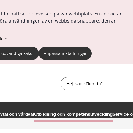
tt förbättra upplevelsen på vår webbplats. En cookie är
tt göra användningen av en webbsida snabbare, den är
kies.
nödvändiga kakor
Anpassa inställningar
Sök
tal och vårdval
Utbildning och kompetensutveckling
Service o