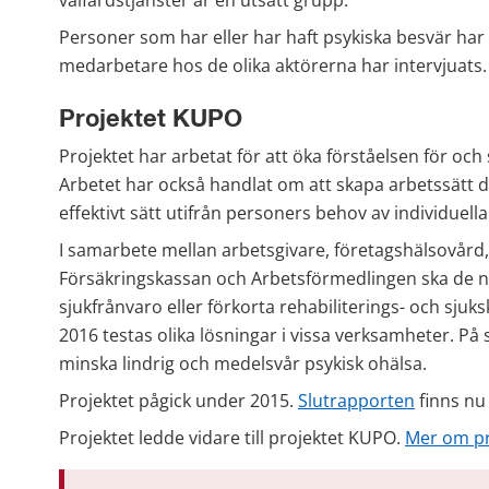
välfärdstjänster är en utsatt grupp.
Personer som har eller har haft psykiska besvär har bl
medarbetare hos de olika aktörerna har intervjuats.
Projektet KUPO
Projektet har arbetat för att öka förståelsen för och
Arbetet har också handlat om att skapa arbetssätt dä
effektivt sätt utifrån personers behov av individuella
I samarbete mellan arbetsgivare, företagshälsovård, 
Försäkringskassan och Arbetsförmedlingen ska de n
sjukfrånvaro eller förkorta rehabiliterings- och sju
2016 testas olika lösningar i vissa verksamheter. På si
minska lindrig och medelsvår psykisk ohälsa.
Projektet pågick under 2015. 
Slutrapporten
 finns nu
Projektet ledde vidare till projektet KUPO. 
Mer om p