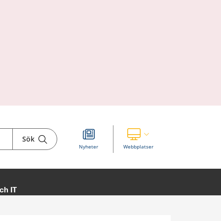
Sök
Visa våra andra webbplatser
Nyheter
Webbplatser
ch IT