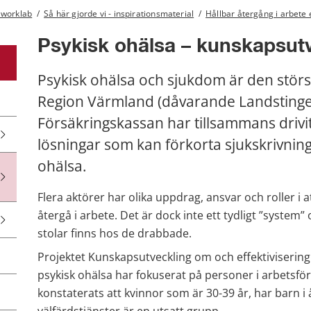
 worklab
/
Så här gjorde vi - inspirationsmaterial
/
Hållbar återgång i arbete 
Psykisk ohälsa – kunskapsutve
Psykisk ohälsa och sjukdom är den största
Region Värmland (dåvarande Landstinget
Försäkringskassan har tillsammans drivit e
lösningar som kan förkorta sjukskrivning
ohälsa.
Flera aktörer har olika uppdrag, ansvar och roller i a
återgå i arbete. Det är dock inte ett tydligt ”system
stolar finns hos de drabbade.
Projektet Kunskapsutveckling om och effektivisering 
psykisk ohälsa har fokuserat på personer i arbetsför å
konstaterats att kvinnor som är 30-39 år, har barn i 