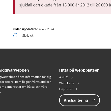
sjukfall och ökade från 15 000 år 2012 till 26 000 å
4 juni 2024
Sidan uppdaterad
Skriv ut
rdgivarwebben
Hitta på webbplatsen
ivarwebben finns information för dig 
A till Ö
arbetare inom Region Värmland och 
Webbkarta
 som samarbetar om hälsa och vård 
E-tjänster
.
Krishantering