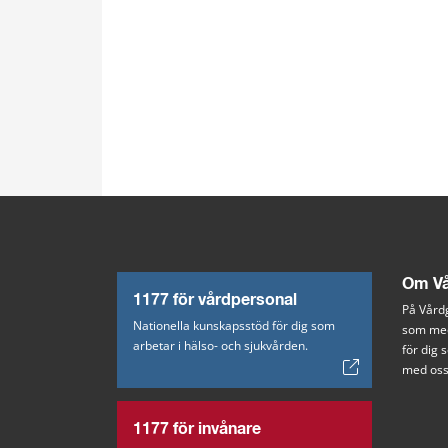
Om Vå
1177 för vårdpersonal
På Vårdg
Nationella kunskapsstöd för dig som
som med
arbetar i hälso- och sjukvården.
för dig
med oss
1177 för invånare