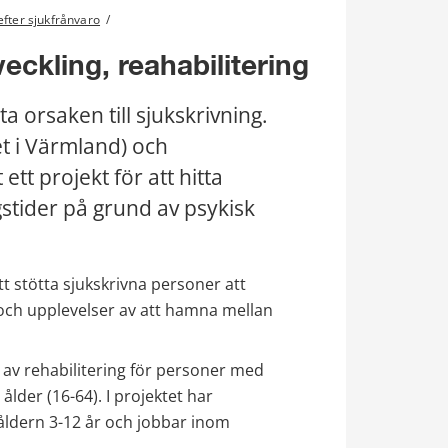
efter sjukfrånvaro
/
ckling, reahabilitering
 orsaken till sjukskrivning. 
 i Värmland) och 
tt projekt för att hitta 
stider på grund av psykisk 
tt stötta sjukskrivna personer att 
” och upplevelser av att hamna mellan 
av rehabilitering för personer med 
lder (16-64). I projektet har 
åldern 3-12 år och jobbar inom 