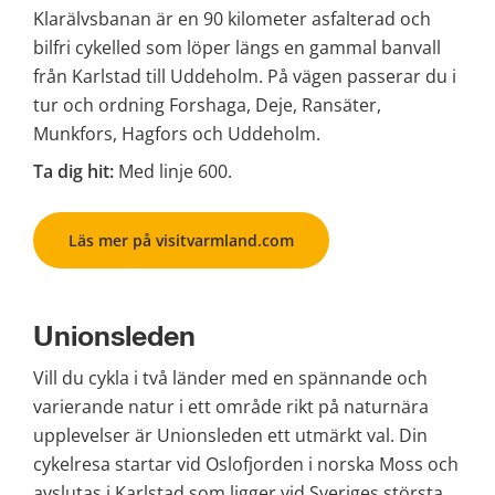
Klarälvsbanan är en 90 kilometer asfalterad och 
bilfri cykelled som löper längs en gammal banvall 
från Karlstad till Uddeholm. På vägen passerar du i 
tur och ordning Forshaga, Deje, Ransäter, 
Munkfors, Hagfors och Uddeholm.
Ta dig hit: 
Med linje 600.
Läs mer på visitvarmland.com
Unionsleden
Vill du cykla i två länder med en spännande och 
varierande natur i ett område rikt på naturnära 
upplevelser är Unionsleden ett utmärkt val. Din 
cykelresa startar vid Oslofjorden i norska Moss och 
avslutas i Karlstad som ligger vid Sveriges största 