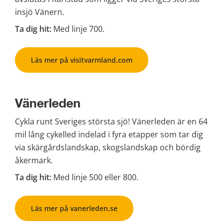
insjö Vänern.
Ta dig hit: 
Med linje 700.
Läs mer på visitvarmland.com
Vänerleden
Cykla runt Sveriges största sjö! Vänerleden är en 64 
mil lång cykelled indelad i fyra etapper som tar dig 
via skärgårdslandskap, skogslandskap och bördig 
åkermark.
Ta dig hit: 
Med linje 500 eller 800.
Läs mer på vanerleden.se
Lånecyklar i Karlstad