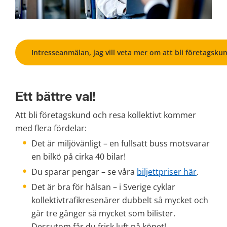
Intresseanmälan, jag vill veta mer om att bli företagsku
Ett bättre val!
Att bli företagskund och resa kollektivt kommer 
med flera fördelar: 
Det är miljövänligt – en fullsatt buss motsvarar 
en bilkö på cirka 40 bilar!
Du sparar pengar – se våra 
biljettpriser här
.
Det är bra för hälsan – i Sverige cyklar 
kollektivtrafikresenärer dubbelt så mycket och 
går tre gånger så mycket som bilister. 
Dessutom får du frisk luft på köpet!