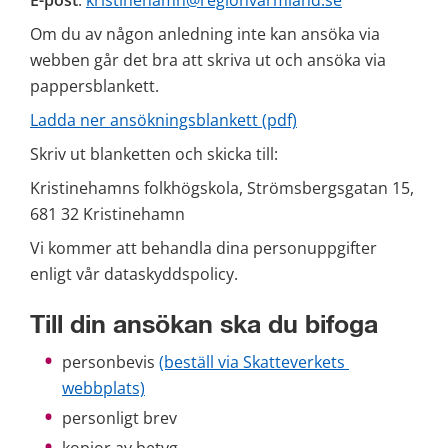
E-post
: 
kristinehamn@regionvarmland.se
Om du av någon anledning inte kan ansöka via 
webben går det bra att skriva ut och ansöka via 
pappersblankett. 
pdf, 2 MB.
Ladda ner ansökningsblankett (pdf)
Skriv ut blanketten och skicka till:
Kristinehamns folkhögskola, Strömsbergsgatan 15, 
681 32 Kristinehamn 
Vi kommer att behandla dina personuppgifter 
enligt vår dataskyddspolicy. 
Till din ansökan ska du bifoga
personbevis 
(beställ via Skatteverkets 
webbplats)
personligt brev
kopior av betyg