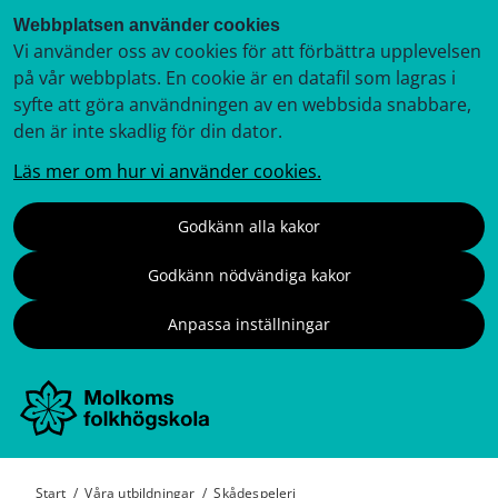
Webbplatsen använder cookies
Vi använder oss av cookies för att förbättra upplevelsen
på vår webbplats. En cookie är en datafil som lagras i
syfte att göra användningen av en webbsida snabbare,
den är inte skadlig för din dator.
Läs mer om hur vi använder cookies.
Godkänn alla kakor
Godkänn nödvändiga kakor
Anpassa inställningar
Start
/
Våra utbildningar
/
Skådespeleri