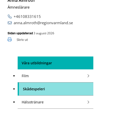
Anna Almroth
Ämneslärare
+46108331615
anna.almroth@regionvarmland.se
3 augusti 2026
Sidan uppdaterad
Skriv ut
Våra utbildningar
Film
Skådespeleri
Hälsotränare