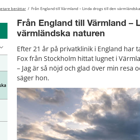
etare berättar
/
Från England till Värmland – Linda drogs till den värmländsk
Från England till Värmland – Li
värmländska naturen
Efter 21 år på privatklinik i England har
Fox från Stockholm hittat lugnet i Värml
– Jag är så nöjd och glad över min resa oc
säger hon.
ska
h