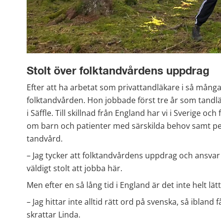
Stolt över folktandvårdens uppdrag
Efter att ha arbetat som privattandläkare i så många å
folktandvården. Hon jobbade först tre år som tandläk
i Säffle. Till skillnad från England har vi i Sverige oc
om barn och patienter med särskilda behov samt per
tandvård.
– Jag tycker att folktandvårdens uppdrag och ansvar är
väldigt stolt att jobba här.
Men efter en så lång tid i England är det inte helt lätt
– Jag hittar inte alltid rätt ord på svenska, så ibland f
skrattar Linda. 