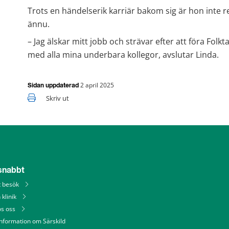
Trots en händelserik karriär bakom sig är hon inte red
ännu. 
– Jag älskar mitt jobb och strävar efter att föra Fol
med alla mina underbara kollegor, avslutar Linda.
2 april 2025
Sidan uppdaterad
Skriv ut
 snabbt
tt besök
 klinik
os oss
information om Särskild