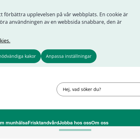
tt förbättra upplevelsen på vår webbplats. En cookie är
tt göra användningen av en webbsida snabbare, den är
kies.
nödvändiga kakor
Anpassa inställningar
Sök
om munhälsa
Frisktandvård
Jobba hos oss
Om oss