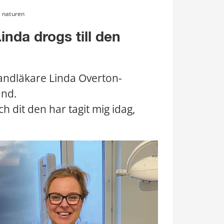
a naturen
nda drogs till den 
 tandläkare Linda Overton-
and.
h dit den har tagit mig idag, 