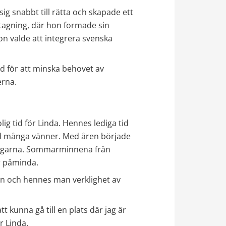
sig snabbt till rätta och skapade ett 
ttagning, där hon formade sin 
n valde att integrera svenska 
d för att minska behovet av 
erna.
lig tid för Linda. Hennes lediga tid 
d många vänner. Med åren började 
ningarna. Sommarminnena från 
er påminda.
 hon och hennes man verklighet av 
t kunna gå till en plats där jag är 
r Linda.