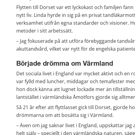
Flytten till Dorset var ett lyckokast och familjen fann 
nytt liv. Linda hyrde in sig på en privat tandläkarmo
verksamhet utifrån egna standarder och visioner. Ho
metoder i sitt arbetssätt.
– Jag fokuserade på att utföra förebyggande tandvår
akuttandvård, vilket var nytt för de engelska patient
Började drömma om Värmland
Det sociala livet i England var mycket aktivt och en ro
var fylld med luncher, middagar och temafester me
hon dock känna att lugnet lockade mer än tillställ
lantstället i värmländska Åmotfors gjorde sig alltm
Så 21 år efter att flyttlasset gick till Dorset, gjorde
drömmarna om att bosätta sig i Värmland.
– Även om jag saknar livet i England, uppskattar jag at
helt själv – speciellt i den värmländska naturen, säge