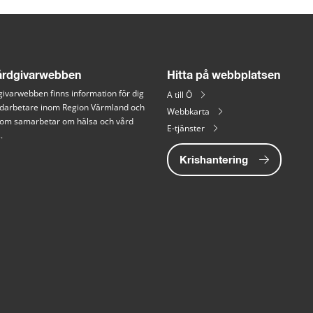
rdgivarwebben
Hitta på webbplatsen
ivarwebben finns information för dig 
A till Ö
arbetare inom Region Värmland och 
Webbkarta
 som samarbetar om hälsa och vård 
E-tjänster
.
Krishantering