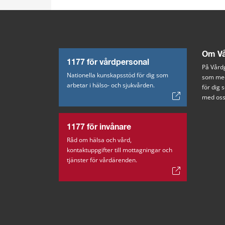
Om Vå
1177 för vårdpersonal
På Vårdg
Nationella kunskapsstöd för dig som
som med
arbetar i hälso- och sjukvården.
för dig
med oss
1177 för invånare
Råd om hälsa och vård,
kontaktuppgifter till mottagningar och
tjänster för vårdärenden.