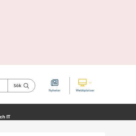
Sök
Visa våra andra webbplatser
Nyheter
Webbplatser
ch IT