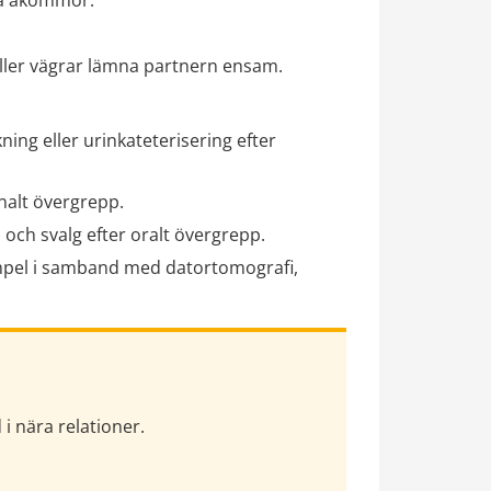
sa åkommor.
ller vägrar lämna partnern ensam.
ng eller urinkateterisering efter 
nalt övergrepp.
och svalg efter oralt övergrepp.
empel i samband med datortomografi, 
 i nära relationer.