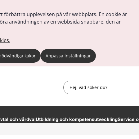
tt förbättra upplevelsen på vår webbplats. En cookie är
tt göra användningen av en webbsida snabbare, den är
kies.
nödvändiga kakor
Anpassa inställningar
Sök
tal och vårdval
Utbildning och kompetensutveckling
Service o