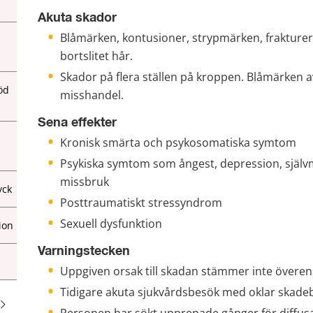
Akuta skador
Blåmärken, kontusioner, strypmärken, frakturer
bortslitet hår.
Skador på flera ställen på kroppen. Blåmärken a
öd
misshandel.
Sena effekter
Kronisk smärta och psykosomatiska symtom
Psykiska symtom som ångest, depression, själv
missbruk
yck
Posttraumatiskt stressyndrom
Sexuell dysfunktion
ion
Varningstecken
Uppgiven orsak till skadan stämmer inte övere
Tidigare akuta sjukvårdsbesök med oklar skadeb