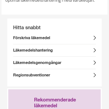
optimal läkemedelshantering i hela vårdkedjan.
Hitta snabbt
Förskriva läkemedel
Läkemedelshantering
Läkemedels­genomgångar
Regionsubventioner
Rekommenderade
läkemedel