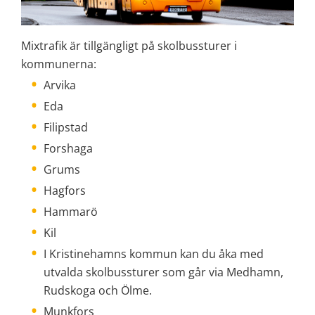
Mixtrafik är tillgängligt på skolbussturer i 
kommunerna:
Arvika
Eda
Filipstad
Forshaga
Grums
Hagfors
Hammarö
Kil
I Kristinehamns kommun kan du åka med 
utvalda skolbussturer som går via Medhamn, 
Rudskoga och Ölme.
Munkfors