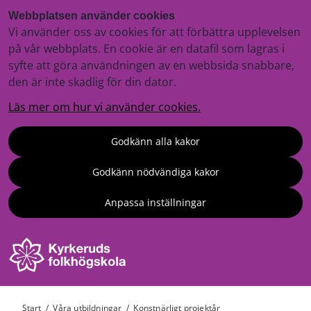
Webbplatsen använder cookies
Vi använder oss av cookies för att förbättra upplevelsen
på vår webbplats. En cookie är en datafil som lagras i
syfte att göra användningen av en webbsida snabbare,
den är inte skadlig för din dator.
Läs mer om hur vi använder cookies.
Godkänn alla kakor
Godkänn nödvändiga kakor
Anpassa inställningar
Start
/
Våra utbildningar
/
Konstnärligt projektår