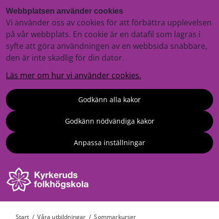
Webbplatsen använder cookies
Vi använder oss av cookies för att förbättra upplevelsen
på vår webbplats. En cookie är en datafil som lagras i
syfte att göra användningen av en webbsida snabbare,
den är inte skadlig för din dator.
Läs mer om hur vi använder cookies.
Godkänn alla kakor
Godkänn nödvändiga kakor
Anpassa inställningar
Start
/
Våra utbildningar
/
Sommarkurser