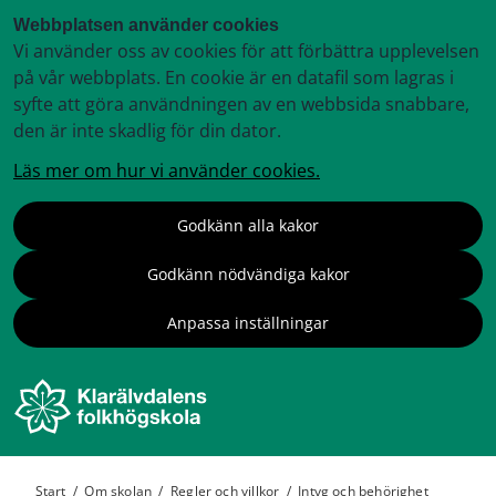
Webbplatsen använder cookies
Vi använder oss av cookies för att förbättra upplevelsen
på vår webbplats. En cookie är en datafil som lagras i
syfte att göra användningen av en webbsida snabbare,
den är inte skadlig för din dator.
Läs mer om hur vi använder cookies.
Godkänn alla kakor
Godkänn nödvändiga kakor
Anpassa inställningar
Start
/
Om skolan
/
Regler och villkor
/
Intyg och behörighet