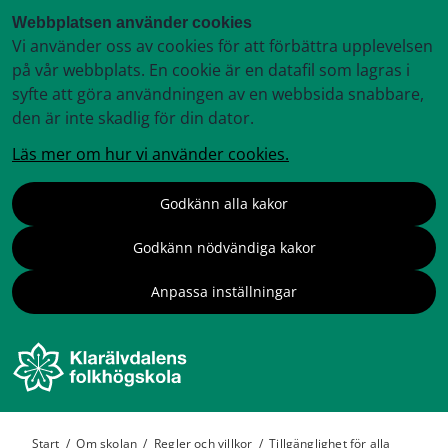
Webbplatsen använder cookies
Vi använder oss av cookies för att förbättra upplevelsen
på vår webbplats. En cookie är en datafil som lagras i
syfte att göra användningen av en webbsida snabbare,
den är inte skadlig för din dator.
Läs mer om hur vi använder cookies.
Godkänn alla kakor
Godkänn nödvändiga kakor
Anpassa inställningar
Start
/
Om skolan
/
Regler och villkor
/
Tillgänglighet för alla