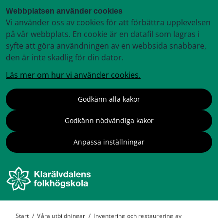
Webbplatsen använder cookies
Vi använder oss av cookies för att förbättra upplevelsen
på vår webbplats. En cookie är en datafil som lagras i
syfte att göra användningen av en webbsida snabbare,
den är inte skadlig för din dator.
Läs mer om hur vi använder cookies.
Godkänn alla kakor
Godkänn nödvändiga kakor
Anpassa inställningar
Start
/
Våra utbildningar
/
Inventering och restaurering av