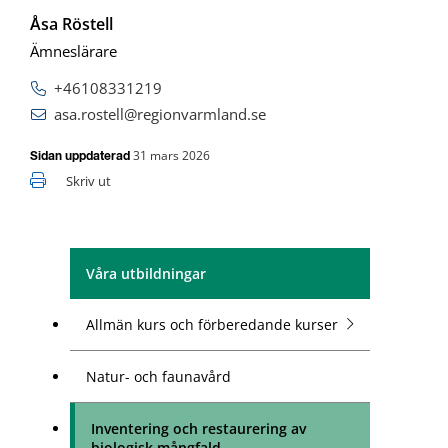
Åsa Röstell
Ämneslärare
+46108331219
asa.rostell@regionvarmland.se
31 mars 2026
Sidan uppdaterad
Skriv ut
Våra utbildningar
Allmän kurs och förberedande kurser
Natur- och faunavård
Inventering och restaurering av
biologisk mångfald