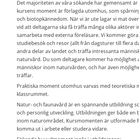
Det majoriteten av våra sökande har gemensamt är e
kursens moment är förlagda utomhus, som spårning,
och biotopkännedom. När vi är ute lagar vi mat över e
vid att deltagarna ska få träffa många olika aktörer
samarbeta med externa föreläsare. Vi kommer göra 
studiebesök och resor (allt från dagsturer till flera 
andra delar av landet och träffa intressanta männis
naturvård. Du som deltagare kommer ha möjlighet at
människor inom naturvården, och har även möjlighet a
träffar.
Praktiska moment utomhus varvas med teoretiska m
klassrummet.
Natur- och faunavård är en spännande utbildning so
och personlig utveckling. Utbildningen ger både en 
inom naturområdet. Kursmomenten är utformade för 
komma ut i arbete eller studera vidare.