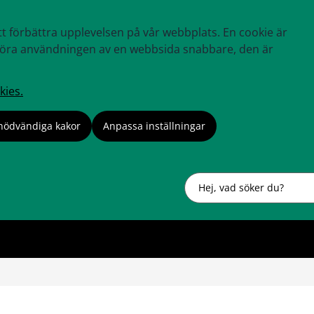
tt förbättra upplevelsen på vår webbplats. En cookie är
tt göra användningen av en webbsida snabbare, den är
kies.
nödvändiga kakor
Anpassa inställningar
Sök