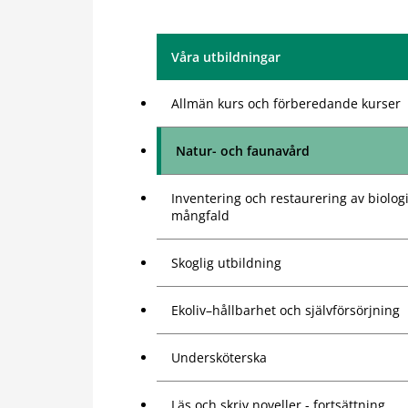
Våra utbildningar
Allmän kurs och förberedande kurser
Natur- och faunavård
Inventering och restaurering av biolog
mångfald
Skoglig utbildning
Ekoliv–hållbarhet och självförsörjning
Undersköterska
Läs och skriv noveller - fortsättning