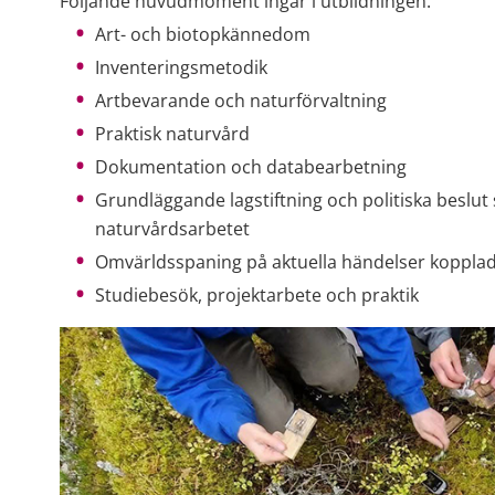
Följande huvudmoment ingår i utbildningen:
Art- och biotopkännedom
Inventeringsmetodik
Artbevarande och naturförvaltning
Praktisk naturvård
Dokumentation och databearbetning
Grundläggande lagstiftning och politiska beslut
naturvårdsarbetet
Omvärldsspaning på aktuella händelser kopplade
Studiebesök, projektarbete och praktik