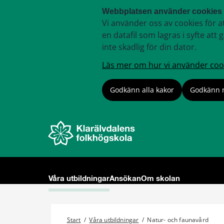
Webbplatsen använder cookies
Vi använder oss av cookies för a
en datafil som lagras i syfte a
inte skadlig för din dator.
Läs mer om hur vi använder coo
Godkänn alla kakor
Godkänn 
Våra utbildningar
Ansökan
Om skolan
Start
/
Våra utbildningar
/
Natur- och faunavård