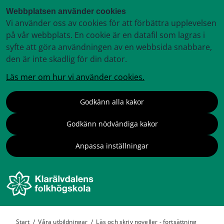
Webbplatsen använder cookies
Vi använder oss av cookies för att förbättra upplevelsen
på vår webbplats. En cookie är en datafil som lagras i
syfte att göra användningen av en webbsida snabbare,
den är inte skadlig för din dator.
Läs mer om hur vi använder cookies.
Godkänn alla kakor
Godkänn nödvändiga kakor
Anpassa inställningar
Start
/
Våra utbildningar
/
Läs och skriv noveller - fortsättning