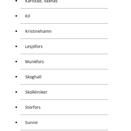
Karlstad, Våxnäs
Kil
Kristinehamn
Lesjöfors
Munkfors
Skoghall
Skolkliniker
Storfors
Sunne