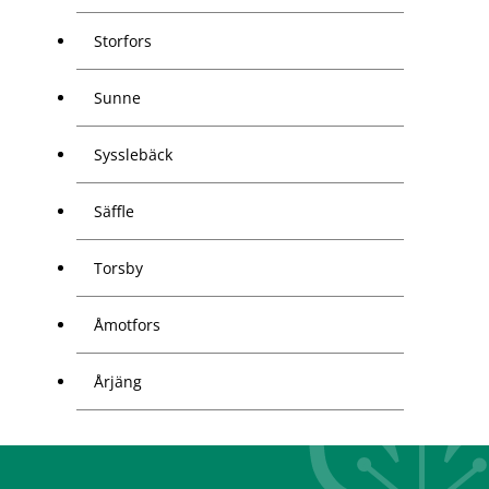
Storfors
Sunne
Sysslebäck
Säffle
Torsby
Åmotfors
Årjäng