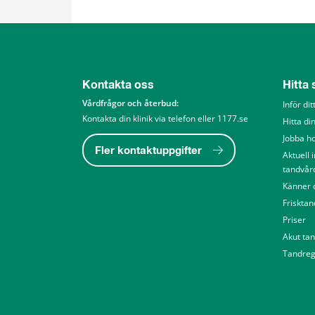
Kontakta oss
Hitta
Vårdfrågor och återbud: 
Inför di
Kontakta din klinik via telefon eller 1177.se
Hitta din
Jobba h
Fler kontaktuppgifter
Aktuell 
tandvår
Känner d
Friskta
Priser
Akut ta
Tandreg