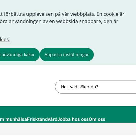
tt förbättra upplevelsen på vår webbplats. En cookie är
tt göra användningen av en webbsida snabbare, den är
kies.
nödvändiga kakor
Anpassa inställningar
Sök
om munhälsa
Frisktandvård
Jobba hos oss
Om oss