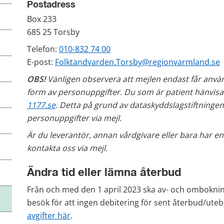
Postadress
Box 233
685 25 Torsby 
Telefon: 
010-832 74 00
E-post: 
Folktandvarden.Torsby@regionvarmland.se
OBS!
 Vänligen observera att mejlen endast får anvä
1177.se
. Detta på grund av dataskyddslagstiftningen 
personuppgifter via mejl.
Är du leverantör, annan vårdgivare eller bara har e
kontakta oss via mejl. 
Ändra tid eller lämna återbud
Från och med den 1 april 2023 ska av- och omboknin
besök för att ingen debitering för sent återbud/uteb
avgifter här
.