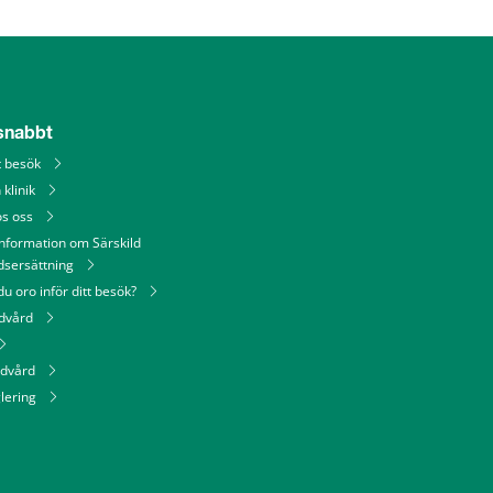
 snabbt
tt besök
 klinik
os oss
information om Särskild
dsersättning
u oro inför ditt besök?
ndvård
ndvård
lering