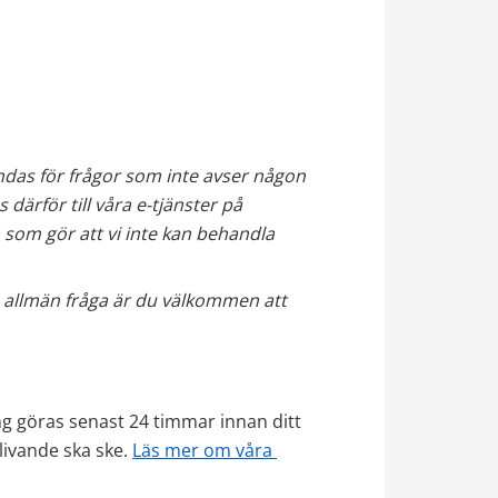
ndas för frågor som inte avser någon 
form av personuppgifter. Du som är patient hänvisas därför till våra e-tjänster på 
som gör att vi inte kan behandla 
n allmän fråga är du välkommen att 
g göras senast 24 timmar innan ditt 
livande ska ske. 
Läs mer om våra 