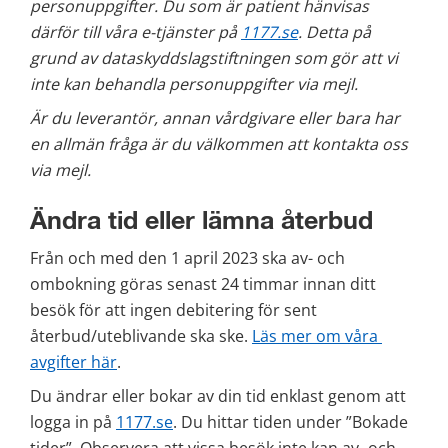
personuppgifter. Du som är patient hänvisas 
därför till våra e-tjänster på 
1177.se
. Detta på 
grund av dataskyddslagstiftningen som gör att vi 
inte kan behandla personuppgifter via mejl.
Är du leverantör, annan vårdgivare eller bara har 
en allmän fråga är du välkommen att kontakta oss 
via mejl. 
Ändra tid eller lämna återbud
Från och med den 1 april 2023 ska av- och 
ombokning göras senast 24 timmar innan ditt 
besök för att ingen debitering för sent 
återbud/uteblivande ska ske. 
Läs mer om våra 
avgifter här
.
Du ändrar eller bokar av din tid enklast genom att 
logga in på 
1177.se
. Du hittar tiden under ”Bokade 
tider”. Observera att vissa besök inte kan av- och 