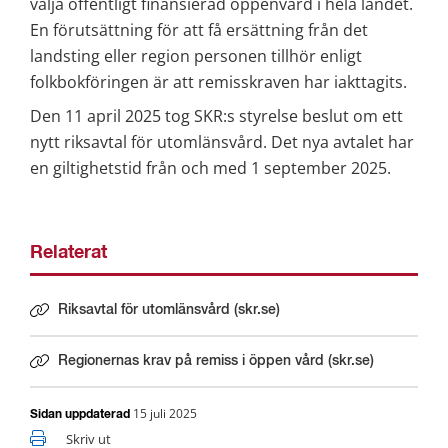
välja offentligt finansierad öppenvård i hela landet. 
En förutsättning för att få ersättning från det 
landsting eller region personen tillhör enligt 
folkbokföringen är att remisskraven har iakttagits.
Den 11 april 2025 tog SKR:s styrelse beslut om ett 
nytt riksavtal för utomlänsvård. Det nya avtalet har 
en giltighetstid från och med 1 september 2025.
Relaterat
Riksavtal för utomlänsvård (skr.se)
Länk till annan webbplats.
Regionernas krav på remiss i öppen vård (skr.se)
Länk till annan webbplats.
15 juli 2025
Sidan uppdaterad
Skriv ut