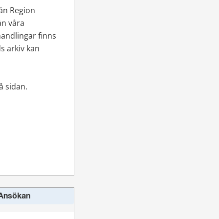
ån Region 
n våra 
andlingar finns 
 arkiv kan 
å sidan.
 Ansökan