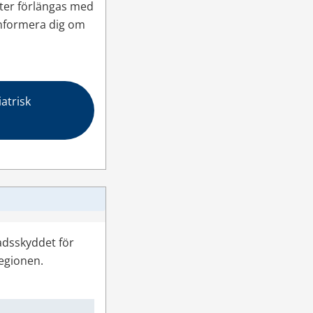
er förlängas med 
informera dig om 
trisk 
dsskyddet för 
regionen.