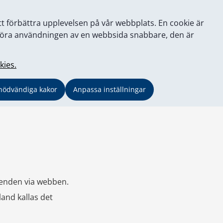
tt förbättra upplevelsen på vår webbplats. En cookie är
tt göra användningen av en webbsida snabbare, den är
kies.
nödvändiga kakor
Anpassa inställningar
renden via webben. 
land kallas det 