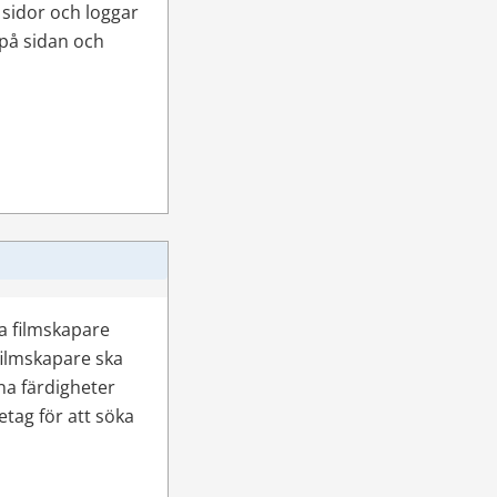
 sidor och loggar 
på sidan och 
a filmskapare 
filmskapare ska 
na färdigheter 
tag för att söka 